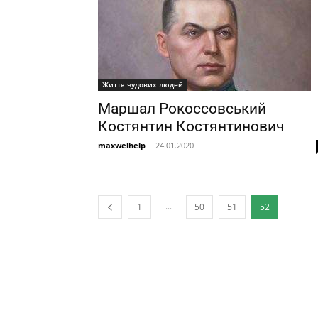
Життя чудових людей
Маршал Рокоссовський
Костянтин Костянтинович
maxwelhelp
-
24.01.2020
...
1
50
51
52