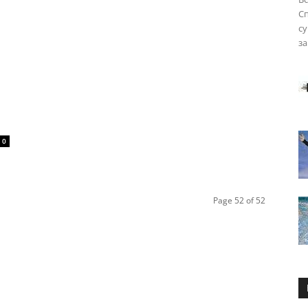
Сп
с
за
0
Page 52 of 52