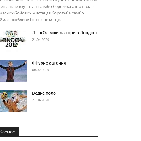
еціальне взуття для самбо Серед багатьох видів
учасних бойових мистецтв боротьба самбо
ймає особливе і почесне місце.
Літні Олімпійські ігри в Лондоні
21.04.2020
Фігурне катання
08.02.2020
Водне поло
21.04.2020
Космос