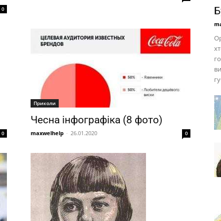
Б
0
ma
Ор
хт
го
ви
гу
Приколи
Чесна інфографіка (8 фото)
maxwelhelp
-
26.01.2020
0
0