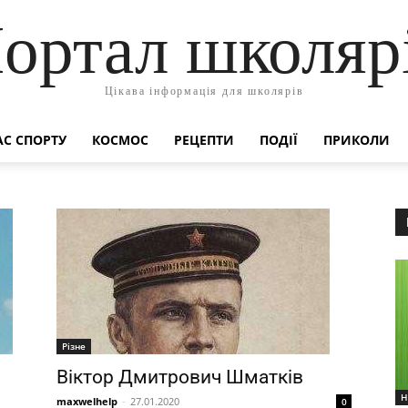
ортал школяр
Цікава інформація для школярів
АС СПОРТУ
КОСМОС
РЕЦЕПТИ
ПОДІЇ
ПРИКОЛИ
Різне
Віктор Дмитрович Шматків
Н
maxwelhelp
-
27.01.2020
0