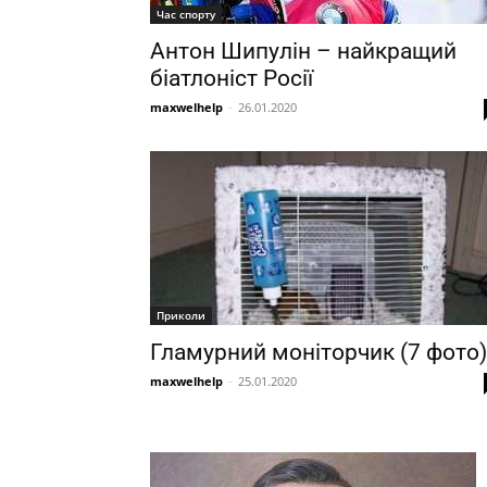
Час спорту
Антон Шипулін – найкращий
біатлоніст Росії
maxwelhelp
-
26.01.2020
Приколи
Гламурний моніторчик (7 фото)
maxwelhelp
-
25.01.2020