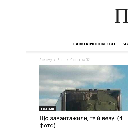
П
НАВКОЛИШНІЙ СВІТ
Ч
Додому
Блог
Сторінка 52
Приколи
Що завантажили, те й везу! (4
фото)