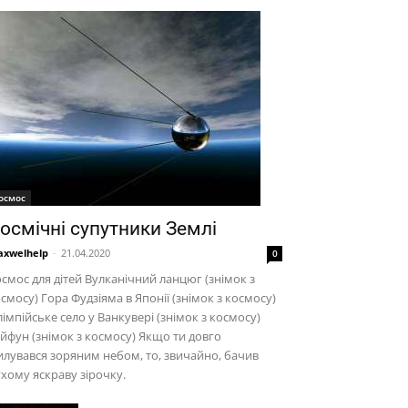
осмос
осмічні супутники Землі
xwelhelp
-
21.04.2020
0
смос для дітей Вулканічний ланцюг (знімок з
смосу) Гора Фудзіяма в Японії (знімок з космосу)
імпійське село у Ванкувері (знімок з космосу)
йфун (знімок з космосу) Якщо ти довго
лувався зоряним небом, то, звичайно, бачив
хому яскраву зірочку.