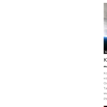
К
К
ma
Ко
ко
Ол
Та
ми
ру