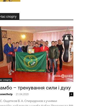
Час спорту
ас спорту
амбо – тренування сили і духу
xwelhelp
-
21.04.2020
0
 С. Ощєпков В. А. Спиридонов з учнями
еросійський турнір з самбо Кубок Президента РФ