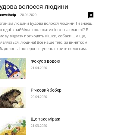
удова волосся людини
xwelhelp
-
20.04.2020
0
ганізм людини Будова волосся людини Ти знаєш,
о одні з найбільш волохатих істот на планеті? В
лову відразу приходять кішки, собаки ... А ще,
являється, людина! Все наше тіло, за винятком
б, долонь і поверхні ступень вкрите волоссям.
Фокус з водою
21.04.2020
Річковий бобер
20.04.2020
Що таке міраж
21.03.2020