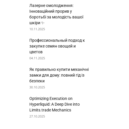
Лазерне омолодження:
Інноваційний прорив у
боротьбі за молодість вашої
шкіри ✨
10.11.2025
Профессиональный подход к
закупке семян овощей и
цветов
04.11.2025
Як правильно купити механічні
замки для дому: повний гід із
безпеки
30.10.2025
Optimizing Execution on
Hyperliquid: A Deep Dive into
Limits.trade Mechanics
27.10.2025