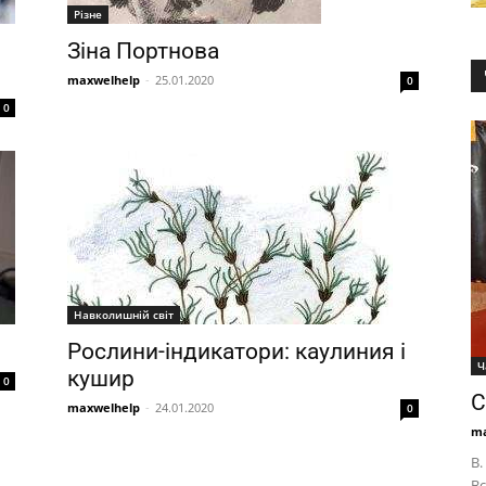
Різне
Зіна Портнова
maxwelhelp
-
25.01.2020
0
0
Навколишній світ
Рослини-індикатори: каулиния і
Ч
кушир
0
С
maxwelhelp
-
24.01.2020
0
ma
В.
Вс