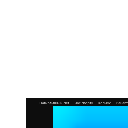
Навколишній світ
Час спорту
Космос
Рецеп