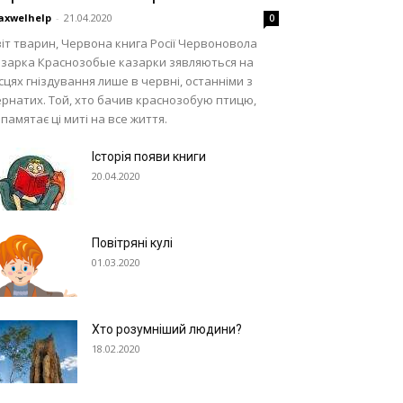
axwelhelp
-
21.04.2020
0
іт тварин, Червона книга Росії Червоновола
азарка Краснозобые казарки зявляються на
сцях гніздування лише в червні, останніми з
рнатих. Той, хто бачив краснозобую птицю,
памятає ці миті на все життя.
Історія появи книги
20.04.2020
Повітряні кулі
01.03.2020
Хто розумніший людини?
18.02.2020