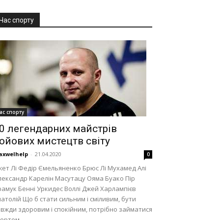
Час спорту
ас спорту
0 легендарних майстрів
ойових мистецтв світу
axwelhelp
-
21.04.2020
0
ет Лі Федір Ємельяненко Брюс Лі Мухамед Алі
лександр Карелін Масутацу Ояма Буако Пір
амук Бенні Уркидес Воллі Джей Харлампієв
атолій Що б стати сильним і сміливим, бути
вжди здоровим і спокійним, потрібно займатися
портом.