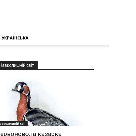
УКРАЇНСЬКА
Навколишній світ
авколишній світ
ервоновола казарка