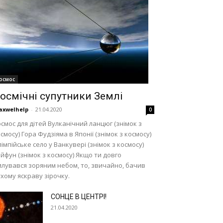
осмос
осмічні супутники Землі
axwelhelp
-
21.04.2020
0
смос для дітей Вулканічний ланцюг (знімок з
смосу) Гора Фудзіяма в Японії (знімок з космосу)
імпійське село у Ванкувері (знімок з космосу)
йфун (знімок з космосу) Якщо ти довго
лувався зоряним небом, то, звичайно, бачив
хому яскраву зірочку.
СОНЦЕ В ЦЕНТРІ!
21.04.2020