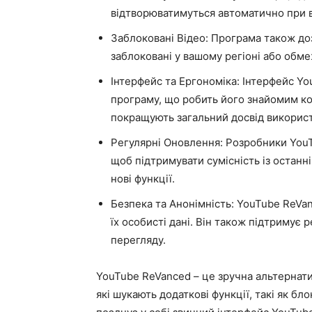
відтворюватимуться автоматично при в
Заблоковані Відео: Програма також доз
заблоковані у вашому регіоні або обме
Інтерфейс та Ергономіка: Інтерфейс Y
програму, що робить його знайомим ко
покращують загальний досвід викорис
Регулярні Оновлення: Розробники You
щоб підтримувати сумісність із остан
нові функції.
Безпека та Анонімність: YouTube ReVan
їх особисті дані. Він також підтримує 
перегляду.
YouTube ReVanced – це зручна альтернати
які шукають додаткові функції, такі як б