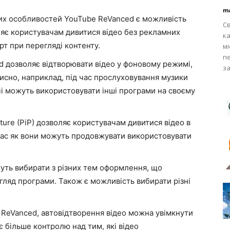
m
их особливостей YouTube ReVanced є можливість
Св
ляє користувачам дивитися відео без рекламних
к
т при перегляді контенту.
мі
пе
 дозволяє відтворювати відео у фоновому режимі,
за
исно, наприклад, під час прослуховування музики
чі можуть використовувати інші програми на своєму
cture (PiP) дозволяє користувачам дивитися відео в
час як вони можуть продовжувати використовувати
жуть вибирати з різних тем оформлення, що
гляд програми. Також є можливість вибирати різні
 ReVanced, автовідтворення відео можна увімкнути
 більше контролю над тим, які відео