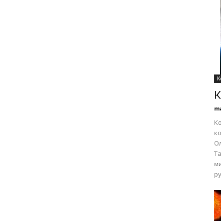
К
К
m
Ко
ко
Ол
Та
ми
ру