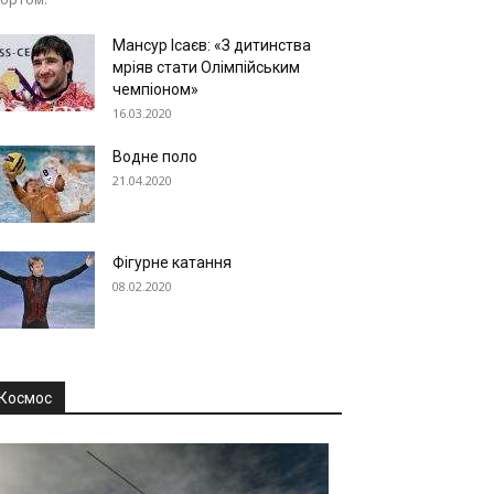
Мансур Ісаєв: «З дитинства
мріяв стати Олімпійським
чемпіоном»
16.03.2020
Водне поло
21.04.2020
Фігурне катання
08.02.2020
Космос