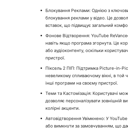
Блокування Реклами: Однією з ключов
блокування реклами у відео. Це дозво
вставок, що підвищує загальний комфор
Фонове Відтворення: YouTube ReVanced
навіть якщо програма згорнута. Це кор
або аудіоконтенту, оскільки користува
пристрої.
Піксель 2 ПІП: Підтримка Picture-in-Pi
невеликому спливаючому вікні, в той 
інші програми на своєму пристрої.
Теми та Кастомізація: Користувачі мо
дозволяє персоналізувати зовнішній ви
колірні акценти.
Автовідтворення Увімкнено: У YouTube
або вимкнути за замовчуванням, що дає