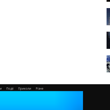
ти
Події
Приколи
Різне