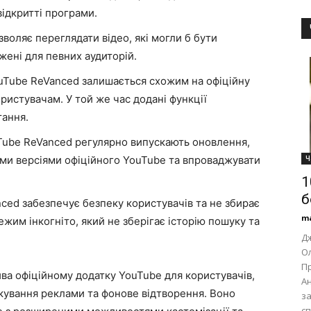
ідкритті програми.
воляє переглядати відео, які могли б бути
жені для певних аудиторій.
ouTube ReVanced залишається схожим на офіційну
ристувачам. У той же час додані функції
тання.
Tube ReVanced регулярно випускають оновлення,
німи версіями офіційного YouTube та впроваджувати
Ч
1
б
ced забезпечує безпеку користувачів та не збирає
m
режим інкогніто, який не зберігає історію пошуку та
Дж
О
Пр
ва офіційному додатку YouTube для користувачів,
Ан
локування реклами та фонове відтворення. Воно
за
с