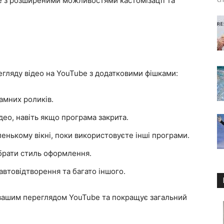
be з розширеними можливостями кастомізації та
гляду відео на YouTube з додатковими фішками:
амних роликів.
ео, навіть якщо програма закрита.
ленькому вікні, поки використовуєте інші програми.
брати стиль оформлення.
автовідтворення та багато іншого.
вашим переглядом YouTube та покращує загальний