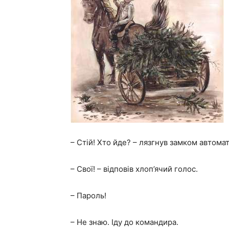
– Стій! Хто йде? – лязгнув замком автомат
– Свої! – відповів хлоп’ячий голос.
– Пароль!
– Не знаю. Іду до командира.