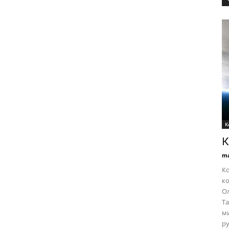
К
К
ma
Ко
ко
Ол
Та
ми
ру