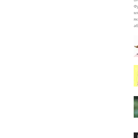
Фу
мя
як
аб