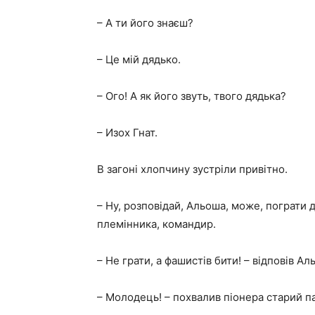
– А ти його знаєш?
– Це мій дядько.
– Ого! А як його звуть, твого дядька?
– Изох Гнат.
В загоні хлопчину зустріли привітно.
– Ну, розповідай, Альоша, може, пограти 
племінника, командир.
– Не грати, а фашистів бити! – відповів Ал
– Молодець! – похвалив піонера старий па