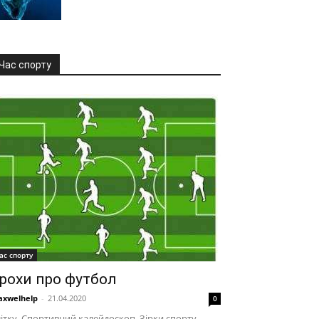
Час спорту
ас спорту
рохи про футбол
xwelhelp
-
21.04.2020
0
ітку, Спортивний калейдоскоп, Зірки спорту