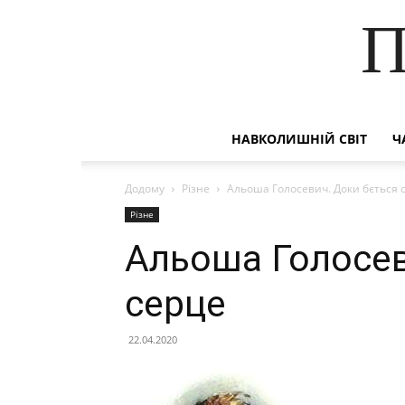
П
НАВКОЛИШНІЙ СВІТ
Ч
Додому
Різне
Альоша Голосевич. Доки бється 
Різне
Альоша Голосев
серце
22.04.2020