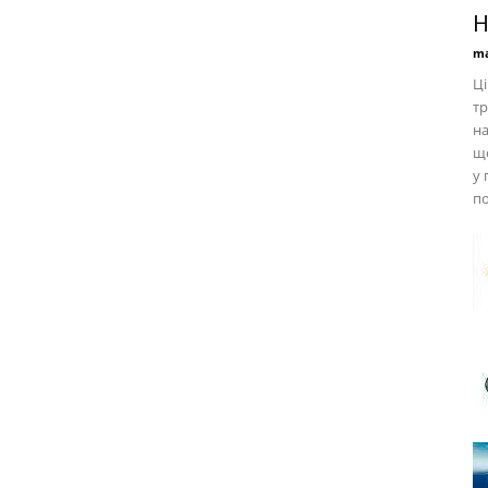
Н
ma
Ці
тр
на
що
у 
по