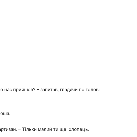
до нас прийшов? – запитав, гладячи по голові
ьоша.
ртизан. – Тільки малий ти ще, хлопець.