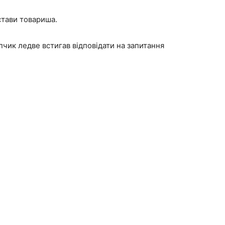
астави товариша.
пчик ледве встигав відповідати на запитання