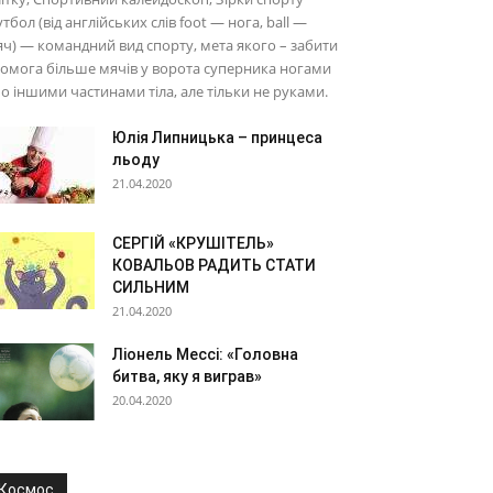
тбол (від англійських слів foot — нога, ball —
ч) — командний вид спорту, мета якого – забити
омога більше мячів у ворота суперника ногами
о іншими частинами тіла, але тільки не руками.
Юлія Липницька – принцеса
льоду
21.04.2020
СЕРГІЙ «КРУШІТЕЛЬ»
КОВАЛЬОВ РАДИТЬ СТАТИ
СИЛЬНИМ
21.04.2020
Ліонель Мессі: «Головна
битва, яку я виграв»
20.04.2020
Космос