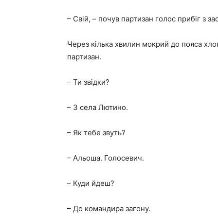
– Свій, – почув партизан голос прибіг з з
Через кілька хвилин мокрий до пояса хло
партизан.
– Ти звідки?
– З села Лютино.
– Як тебе звуть?
– Альоша. Голосевич.
– Куди йдеш?
– До командира загону.