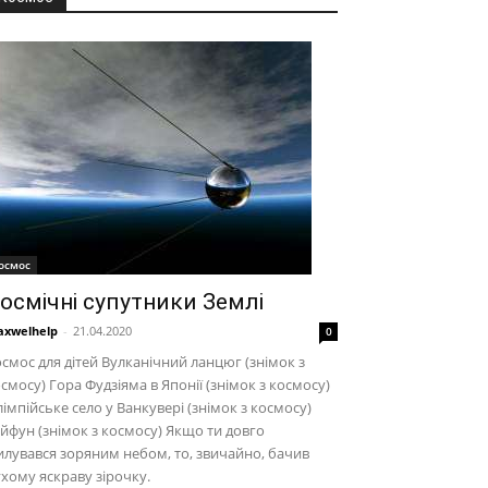
осмос
осмічні супутники Землі
xwelhelp
-
21.04.2020
0
смос для дітей Вулканічний ланцюг (знімок з
смосу) Гора Фудзіяма в Японії (знімок з космосу)
імпійське село у Ванкувері (знімок з космосу)
йфун (знімок з космосу) Якщо ти довго
лувався зоряним небом, то, звичайно, бачив
хому яскраву зірочку.