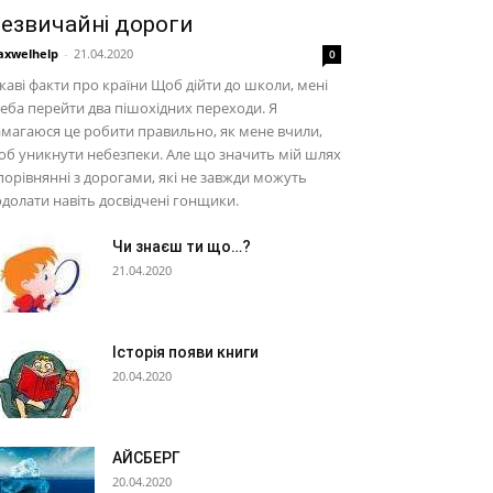
езвичайні дороги
xwelhelp
-
21.04.2020
0
каві факти про країни Щоб дійти до школи, мені
еба перейти два пішохідних переходи. Я
магаюся це робити правильно, як мене вчили,
б уникнути небезпеки. Але що значить мій шлях
порівнянні з дорогами, які не завжди можуть
долати навіть досвідчені гонщики.
Чи знаєш ти що…?
21.04.2020
Історія появи книги
20.04.2020
АЙСБЕРГ
20.04.2020