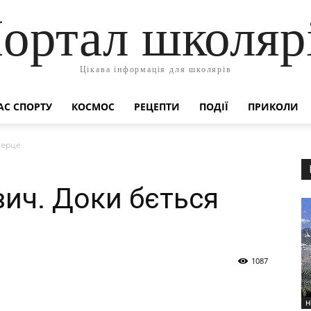
ортал школяр
Цікава інформація для школярів
АС СПОРТУ
КОСМОС
РЕЦЕПТИ
ПОДІЇ
ПРИКОЛИ
серце
ич. Доки бється
1087
Н