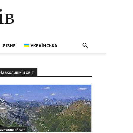
ів
РІЗНЕ
УКРАЇНСЬКА
Навколишній світ
авколишній світ