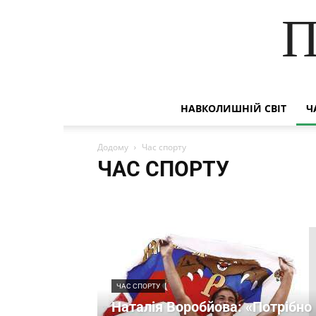
П
НАВКОЛИШНІЙ СВІТ
Ч
Додому
Час спорту
ЧАС СПОРТУ
Вироби своїми руками
Дитячі конкурси
Додатко
Наша продукція
Наші друзі
Онлайн-тести для діт
Рецепти
Різне
Час спорту
ЧАС СПОРТУ
Наталія Воробйова: «Потрібно