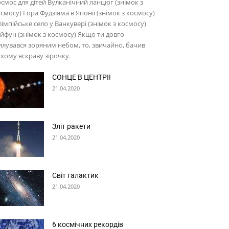
смос для дітей Вулканічний ланцюг (знімок з
смосу) Гора Фудзіяма в Японії (знімок з космосу)
імпійське село у Ванкувері (знімок з космосу)
йфун (знімок з космосу) Якщо ти довго
лувався зоряним небом, то, звичайно, бачив
хому яскраву зірочку.
СОНЦЕ В ЦЕНТРІ!
21.04.2020
Зліт ракети
21.04.2020
Світ галактик
21.04.2020
6 космічних рекордів