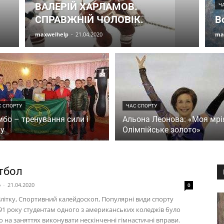
ВАЛЕРІЙ ХАРЛАМОВ.
Ч
СПРАВЖНІЙ ЧОЛОВІК.
В
maxwelhelp
-
21.04.2020
ma
С СПОРТУ
ЧАС СПОРТУ
бо – тренування сили і
Альона Леонова: «Моя мрі
ху
Олімпійське золото»
тбол
p
-
21.04.2020
0
Влітку, Спортивний калейдоскоп, Популярні види спорту
91 року студентам одного з американських коледжів було
 на заняттях виконувати нескінченні гімнастичні вправи.