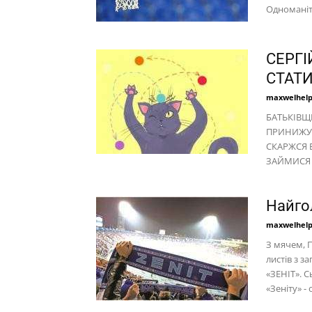
Одноманіт
СЕРГІ
СТАТ
maxwelhel
БАТЬКІВЩ
ПРИНИЖУЙ
СКАРЖСЯ 
ЗАЙМИСЯ
Найгол
maxwelhel
З мячем, 
листів з 
«ЗЕНІТ». С
«Зеніту» -