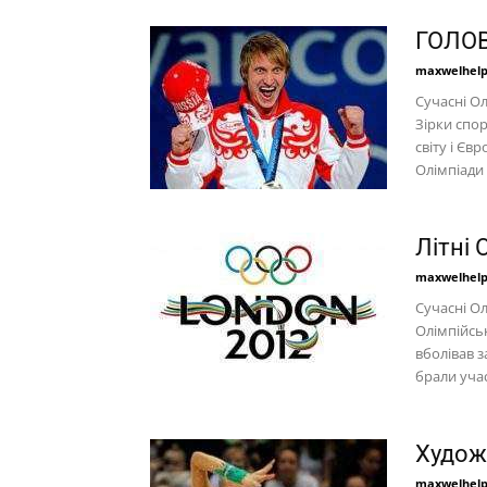
ГОЛОВ
maxwelhel
Сучасні Ол
Зірки спор
світу і Єв
Олімпіади 
Літні 
maxwelhel
Сучасні Ол
Олімпійськ
вболівав з
брали участ
Худож
maxwelhel