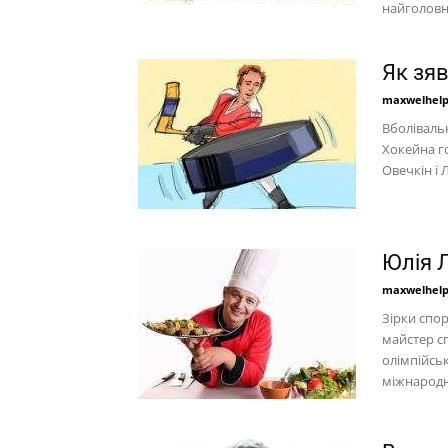
найголовн
Як зя
maxwelhel
Вболівальн
Хокейна го
Овечкін і 
Юлія 
maxwelhel
Зірки спор
майстер сп
олімпійсь
міжнародн