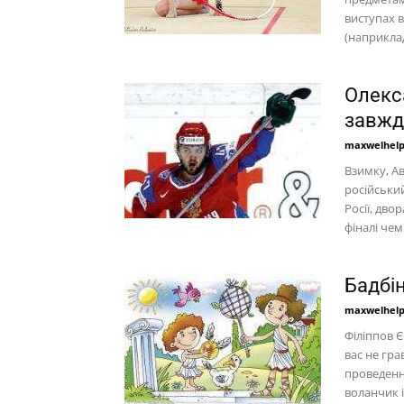
виступах 
(наприклад
Олекс
завжди
maxwelhel
Взимку, А
російський
Росії, дво
фіналі чем
Бадбін
maxwelhel
Філіппов 
вас не гра
проведення
воланчик і