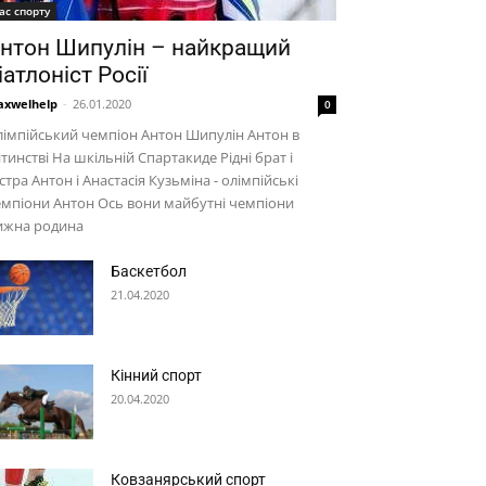
ас спорту
нтон Шипулін – найкращий
іатлоніст Росії
xwelhelp
-
26.01.2020
0
імпійський чемпіон Антон Шипулін Антон в
тинстві На шкільній Спартакиде Рідні брат і
стра Антон і Анастасія Кузьміна - олімпійські
мпіони Антон Ось вони майбутні чемпіони
ижна родина
Баскетбол
21.04.2020
Кінний спорт
20.04.2020
Ковзанярський спорт