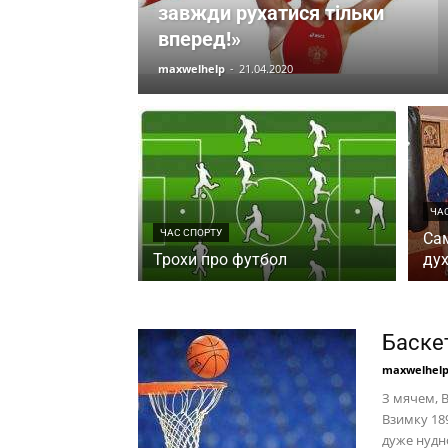
завжди рухатися тільки
вперед!»
maxwelhelp
-
21.04.2020
ЧА
ЧАС СПОРТУ
Сам
Трохи про футбол
ду
Баске
maxwelhel
З мячем, 
Взимку 18
дуже нудно