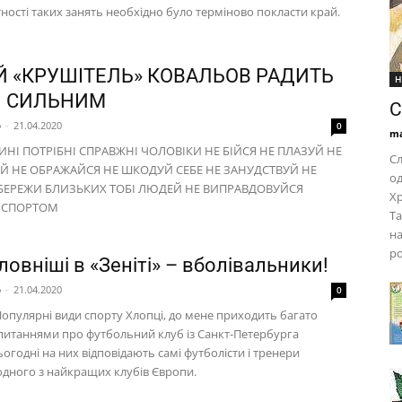
ності таких занять необхідно було терміново покласти край.
Й «КРУШІТЕЛЬ» КОВАЛЬОВ РАДИТЬ
Н
И СИЛЬНИМ
С
p
-
21.04.2020
0
ma
ИНІ ПОТРІБНІ СПРАВЖНІ ЧОЛОВІКИ НЕ БІЙСЯ НЕ ПЛАЗУЙ НЕ
С
 НЕ ОБРАЖАЙСЯ НЕ ШКОДУЙ СЕБЕ НЕ ЗАНУДСТВУЙ НЕ
од
БЕРЕЖИ БЛИЗЬКИХ ТОБІ ЛЮДЕЙ НЕ ВИПРАВДОВУЙСЯ
Хр
 СПОРТОМ
Та
на
ро
овніші в «Зеніті» – вболівальники!
p
-
21.04.2020
0
Популярні види спорту Хлопці, до мене приходить багато
запитаннями про футбольний клуб із Санкт-Петербурга
ьогодні на них відповідають самі футболісти і тренери
 одного з найкращих клубів Європи.