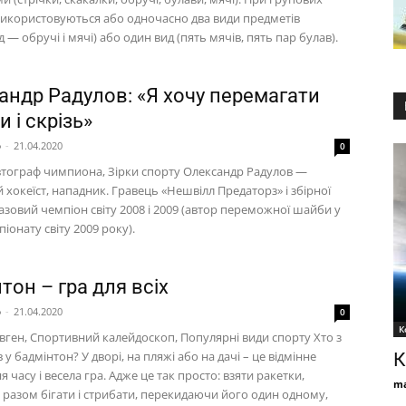
використовуються або одночасно два види предметів
 — обручі і мячі) або один вид (пять мячів, пять пар булав).
андр Радулов: «Я хочу перемагати
 і скрізь»
p
-
21.04.2020
0
втограф чимпиона, Зірки спорту Олександр Радулов —
 хокеїст, нападник. Гравець «Нешвілл Предаторз» і збірної
разовий чемпіон світу 2008 і 2009 (автор переможної шайби у
піонату світу 2009 року).
тон – гра для всіх
p
-
21.04.2020
0
К
Євген, Спортивний калейдоскоп, Популярні види спорту Хто з
в у бадмінтон? У дворі, на пляжі або на дачі – це відмінне
К
 часу і весела гра. Адже це так просто: взяти ракетки,
ma
 разом бігати і стрибати, перекидаючи його один одному,