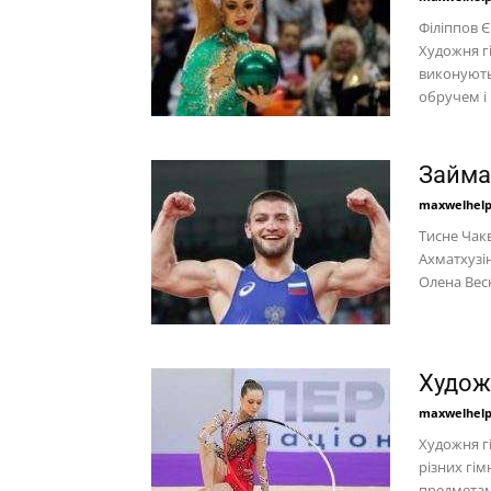
Філіппов 
Художня г
виконуютьс
обручем і
Займа
maxwelhel
Тисне Чак
Ахматхузі
Олена Вес
Худож
maxwelhel
Художня г
різних гім
предметами