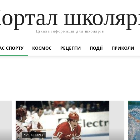
ортал школяр
Цікава інформація для школярів
АС СПОРТУ
КОСМОС
РЕЦЕПТИ
ПОДІЇ
ПРИКОЛИ
во
Життя чудових людей
Космос
Навколишній світ
ей
Події
Позакласне читання
Поздоровлення
Приколи
ЧАС СПОРТУ