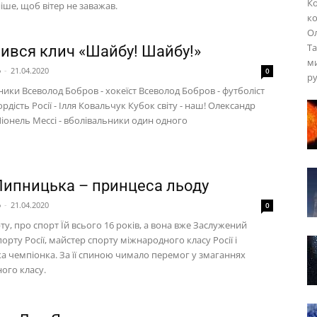
Ко
іше, щоб вітер не заважав.
ко
Ол
Та
вився клич «Шайбу! Шайбу!»
ми
p
-
21.04.2020
0
ру
ики Всеволод Бобров - хокеїст Всеволод Бобров - футболіст
рдість Росії - Ілля Ковальчук Кубок світу - наш! Олександр
Ліонель Мессі - вболівальники один одного
Липницька – принцеса льоду
p
-
21.04.2020
0
ту, про спорт Їй всього 16 років, а вона вже Заслужений
орту Росії, майстер спорту міжнародного класу Росії і
ка чемпіонка. За її спиною чимало перемог у змаганнях
ого класу.