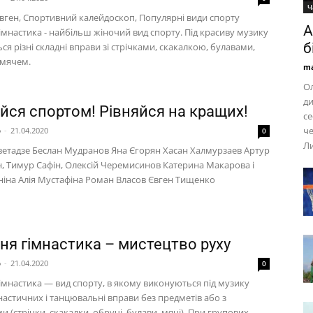
Ч
Євген, Спортивний калейдоскоп, Популярні види спорту
А
імнастика - найбільш жіночий вид спорту. Під красиву музику
б
я різні складні вправи зі стрічками, скакалкою, булавами,
 мячем.
ma
Ол
ди
йся спортом! Рівняйся на кращих!
се
че
p
-
21.04.2020
0
Л
ветадзе Беслан Мудранов Яна Єгорян Хасан Халмурзаев Артур
н, Тимур Сафін, Олексій Черемисинов Катерина Макарова і
ніна Алія Мустафіна Роман Власов Євген Тищенко
ня гімнастика – мистецтво руху
p
-
21.04.2020
0
імнастика — вид спорту, в якому виконуються під музику
настичних і танцювальні вправи без предметів або з
 (стрічки, скакалки, обручі, булави, мячі). При групових