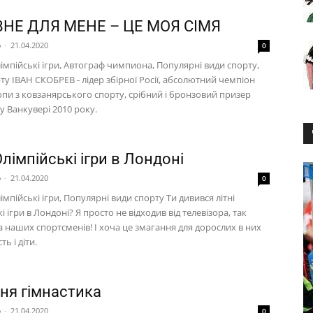
НЕ ДЛЯ МЕНЕ – ЦЕ МОЯ СІМЯ
p
-
21.04.2020
0
імпійські ігри, Автограф чимпиона, Популярні види спорту,
ту ІВАН СКОБРЕВ - лідер збірної Росії, абсолютний чемпіон
ропи з ковзанярського спорту, срібний і бронзовий призер
у Ванкувері 2010 року.
Олімпійські ігри в Лондоні
p
-
21.04.2020
0
імпійські ігри, Популярні види спорту Ти дивився літні
і ігри в Лондоні? Я просто не відходив від телевізора, так
а наших спортсменів! І хоча це змагання для дорослих в них
ь і діти.
ня гімнастика
p
-
21.04.2020
0