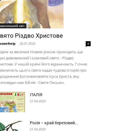
авколишній світ
вято Різдво Христове
xwelhelp
-
28.01.2020
0
лідом за веселим Новим роком приходить ще
ин дивовижний і казковий свято - Різдво
истове. У нашій країні його відзначають 7 січня.
ємничість цього свята надає чудова історія про
родження Богонемовляти Ісуса Христа, яку
зповідає нам Біблія - Святе Письмо.
ІТАЛІЯ
21.04.2020
Росія – край березовий…
21.04.2020