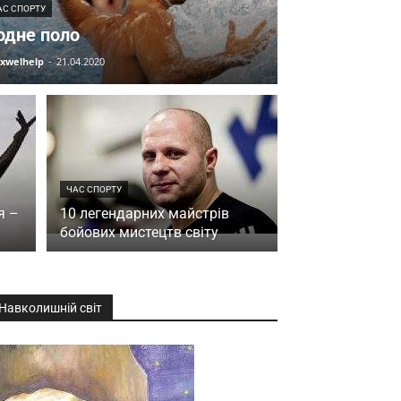
АС СПОРТУ
одне поло
xwelhelp
-
21.04.2020
ЧАС СПОРТУ
я –
10 легендарних майстрів
бойових мистецтв світу
Навколишній світ