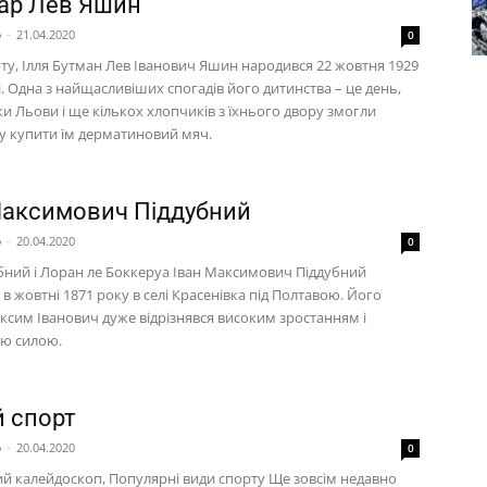
ар Лев Яшин
p
-
21.04.2020
0
рту, Ілля Бутман Лев Іванович Яшин народився 22 жовтня 1929
і. Одна з найщасливіших спогадів його дитинства – це день,
и Льови і ще кількох хлопчиків з їхнього двору змогли
у купити їм дерматиновий мяч.
Максимович Піддубний
p
-
20.04.2020
0
убний і Лоран ле Боккеруа Іван Максимович Піддубний
в жовтні 1871 року в селі Красенівка під Полтавою. Його
ксим Іванович дуже відрізнявся високим зростанням і
ю силою.
й спорт
p
-
20.04.2020
0
й калейдоскоп, Популярні види спорту Ще зовсім недавно