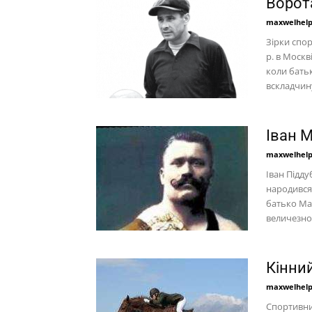
Ворот
maxwelhel
Зірки спо
р. в Москв
коли батьк
вскладчин
Іван 
maxwelhel
Іван Підд
народився 
батько Ма
величезно
Кінни
maxwelhel
Спортивни