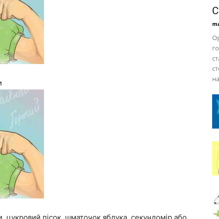
С
ma
Ор
го
ст
ст
на
и
, цукровий пісок, шматочок яблука, секундомір або