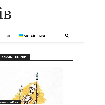
ів
РІЗНЕ
УКРАЇНСЬКА
Навколишній світ
авколишній світ