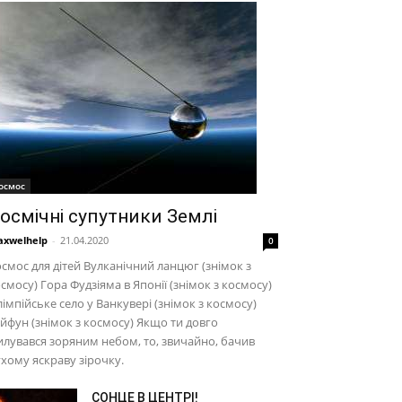
осмос
осмічні супутники Землі
xwelhelp
-
21.04.2020
0
смос для дітей Вулканічний ланцюг (знімок з
смосу) Гора Фудзіяма в Японії (знімок з космосу)
імпійське село у Ванкувері (знімок з космосу)
йфун (знімок з космосу) Якщо ти довго
лувався зоряним небом, то, звичайно, бачив
хому яскраву зірочку.
СОНЦЕ В ЦЕНТРІ!