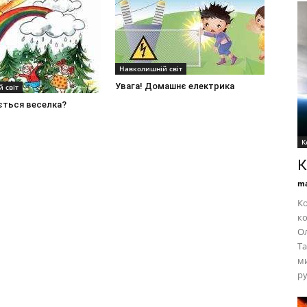
Навколишній світ
Увага! Домашнє електрика
 світ
ється веселка?
К
К
ma
Ко
ко
Ол
Та
ми
ру