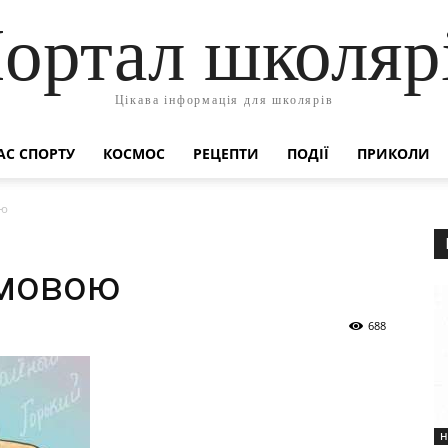
ортал школяр
Цікава інформація для школярів
АС СПОРТУ
КОСМОС
РЕЦЕПТИ
ПОДІЇ
ПРИКОЛИ
ою
 мовою
688
Н