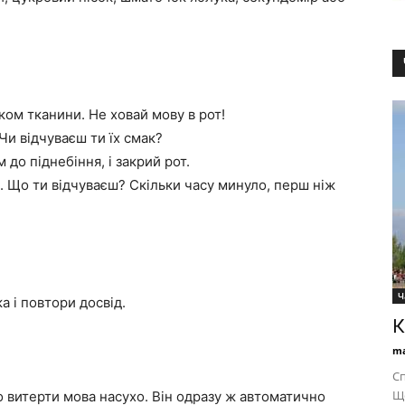
ком тканини. Не ховай мову в рот!
Чи відчуваєш ти їх смак?
 до піднебіння, і закрий рот.
. Що ти відчуваєш? Скільки часу минуло, перш ніж
Ч
 і повтори досвід.
К
ma
Сп
Ще
о витерти мова насухо. Він одразу ж автоматично