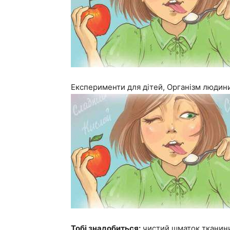
Експерименти для дітей, Організм людин
Тобі знадобиться:
чистий шматок тканини