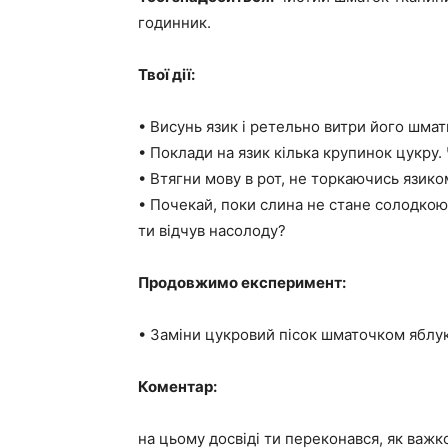
годинник.
Твої дії:
• Висунь язик і ретельно витри його шмат
• Поклади на язик кілька крупинок цукру. 
• Втягни мову в рот, не торкаючись язиком
• Почекай, поки слина не стане солодкою
ти відчув насолоду?
Продовжимо експеримент:
• Заміни цукровий пісок шматочком яблука
Коментар:
на цьому досвіді ти переконався, як важк