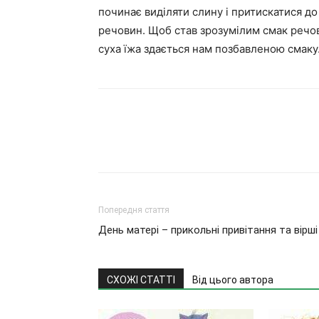
починає виділяти слину і притискатися до
речовин. Щоб став зрозумілим смак речов
суха їжа здається нам позбавленою смаку
Попередня стаття
День матері – прикольні привітання та вірші
СХОЖІ СТАТТІ
Від цього автора