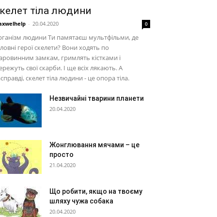
келет тіла людини
xwelhelp
-
20.04.2020
0
ганізм людини Ти памятаєш мультфільми, де
ловні герої скелети? Вони ходять по
аровинним замкам, гримлять кістками і
ережуть свої скарби. І ще всіх лякають. А
справді, скелет тіла людини - це опора тіла.
Незвичайні тварини планети
20.04.2020
Жонглювання мячами – це
просто
21.04.2020
Що робити, якщо на твоєму
шляху чужа собака
20.04.2020