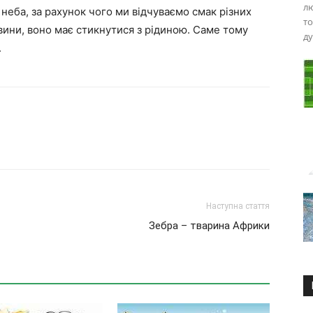
лю
 неба, за рахунок чого ми відчуваємо смак різних
то
ини, воно має стикнутися з рідиною. Саме тому
ду
.
Наступна стаття
Зебра – тварина Африки