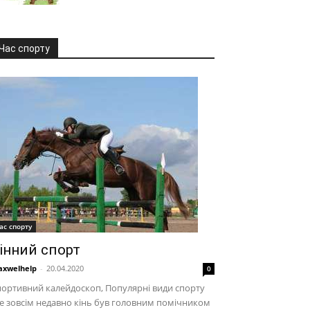
Час спорту
ас спорту
інний спорт
xwelhelp
-
20.04.2020
0
ортивний калейдоскоп, Популярні види спорту
 зовсім недавно кінь був головним помічником