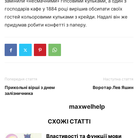
замінили «несмачними» гіпсовими кульками, а один з
господарів кафе у 1884 році вирішив обсипати своїх
гостей кольоровими кульками з крейди. Надалі він же
придумав робити конфетті з паперу.
Попередня стаття
Наступна стаття
Прикольні вірші з днем
Воротар Лев Яшин
залізничника
maxwelhelp
СХОЖІ СТАТТІ
Властивості та функції мови