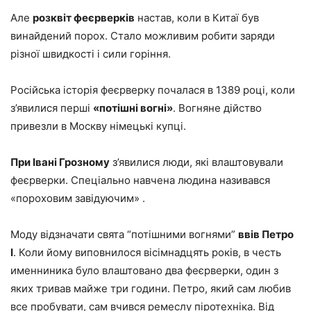
Але
розквіт феєрверків
настав, коли в Китаї був
винайдений порох. Стало можливим робити заряди
різної швидкості і сили горіння.
Російська історія феєрверку почалася в 1389 році, коли
з’явилися перші
«потішні вогні»
. Вогняне дійство
привезли в Москву німецькі купці.
При Івані Грозному
з’явилися люди, які влаштовували
феєрверки. Спеціально навчена людина називався
«пороховим завідуючим» .
Моду відзначати свята “потішними вогнями”
ввів Петро
I
. Коли йому виповнилося вісімнадцять років, в честь
именниника було влаштовано два феєрверки, один з
яких тривав майже три години. Петро, який сам любив
все пробувати, сам вчився ремеслу піротехніка. Від