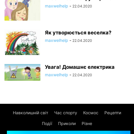
maxwelhelp
-
22.04.2020
Як утворюється веселка?
maxwelhelp
-
22.04.2020
Увага! Домашнє електрика
maxwelhelp
-
22.04.2020
Навколишній світ
Час спорту
Космос
Рецепти
Події
Приколи
Різне