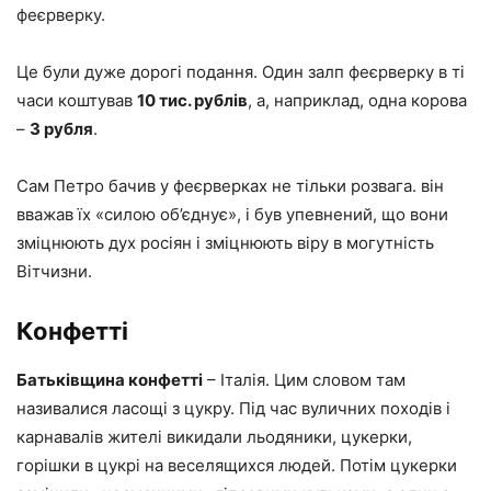
феєрверку.
Це були дуже дорогі подання. Один залп феєрверку в ті
часи коштував
10 тис. рублів
, а, наприклад, одна корова
–
3 рубля
.
Сам Петро бачив у феєрверках не тільки розвага. він
вважав їх «силою об’єднує», і був упевнений, що вони
зміцнюють дух росіян і зміцнюють віру в могутність
Вітчизни.
Конфетті
Батьківщина конфетті
– Італія. Цим словом там
називалися ласощі з цукру. Під час вуличних походів і
карнавалів жителі викидали льодяники, цукерки,
горішки в цукрі на веселящихся людей. Потім цукерки