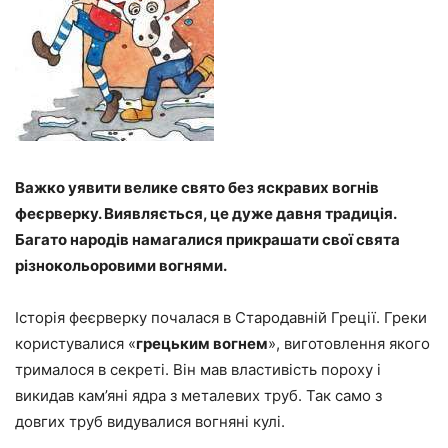
Важко уявити велике свято без яскравих вогнів
феєрверку. Виявляється, це дуже давня традиція.
Багато народів намагалися прикрашати свої свята
різнокольоровими вогнями.
Історія феєрверку почалася в Стародавній Греції. Греки
користувалися «
грецьким вогнем
», виготовлення якого
трималося в секреті. Він мав властивість пороху і
викидав кам’яні ядра з металевих труб. Так само з
довгих труб видувалися вогняні кулі.