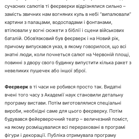
сучасних салютів ті феєрверки відрізнялися сильно –
замість звичних нам вогняних куль в небі “випалювали”
картини з палацами, водоспадами і фонтанами,
втілювали у вогні сюжети з біблії і сцени військових
баталій. Обов’язковий був феєрверк і на Новий рік,
причому випускався указ, в якому говорилося, що всі
знатні люди, коли почнеться салют на Червоній площі,
повинні з двору свого будинку випустити кілька ракет з
невеликих пушечек або іншої зброї.
Феєрверк
в ті часи не робився просто так. Видатні
вчені того часу з Академії наук становили детальну
програму вистави. Потім виготовлялися спеціальні
вироби, необхідні саме для цього феєрверку. Потім
будувався фейерверочний театр – величезний поміст,
на якому розміщувалися всі перераховані в програмі
фігури і декорації. Публіка отримувала програму