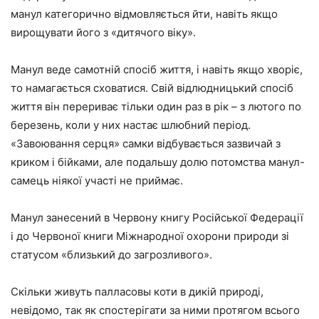
манул категорично відмовляється йти, навіть якщо
вирощувати його з «дитячого віку».
Манул веде самотній спосіб життя, і навіть якщо хворіє,
то намагається сховатися. Свій відлюдницький спосіб
життя він перериває тільки один раз в рік – з лютого по
березень, коли у них настає шлюбний період.
«Завоювання серця» самки відбувається зазвичай з
криком і бійками, але подальшу долю потомства манул-
самець ніякої участі не приймає.
Манул занесений в Червону книгу Російської Федерації
і до Червоної книги Міжнародної охорони природи зі
статусом «близький до загрозливого».
Скільки живуть палласовы коти в дикій природі,
невідомо, так як спостерігати за ними протягом всього