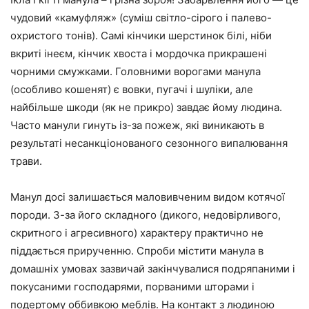
чудовий «камуфляж» (суміш світло-сірого і палево-
охристого тонів). Самі кінчики шерстинок білі, ніби
вкриті інеєм, кінчик хвоста і мордочка прикрашені
чорними смужками. Головними ворогами манула
(особливо кошенят) є вовки, пугачі і шуліки, але
найбільше шкоди (як не прикро) завдає йому людина.
Часто манули гинуть із-за пожеж, які виникають в
результаті несанкціонованого сезонного випалювання
трави.
Манул досі залишається маловивченим видом котячої
породи. З-за його складного (дикого, недовірливого,
скритного і агресивного) характеру практично не
піддається прирученню. Спроби містити манула в
домашніх умовах зазвичай закінчувалися подряпаними і
покусаними господарями, порваними шторами і
подертому оббивкою меблів. На контакт з людиною