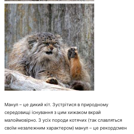
Манул – це дикий кіт. Зустрітися в природному
середовищі існування з цим хижаком вкрай
малоймовірно. З усіх породи котячих (так славляться
своїм незалежним характером) манул – це рекордсмен