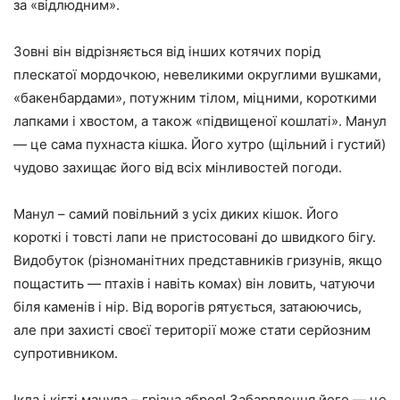
за «відлюдним».
Зовні він відрізняється від інших котячих порід
плескатої мордочкою, невеликими округлими вушками,
«бакенбардами», потужним тілом, міцними, короткими
лапками і хвостом, а також «підвищеної кошлаті». Манул
— це сама пухнаста кішка. Його хутро (щільний і густий)
чудово захищає його від всіх мінливостей погоди.
Манул – самий повільний з усіх диких кішок. Його
короткі і товсті лапи не пристосовані до швидкого бігу.
Видобуток (різноманітних представників гризунів, якщо
пощастить — птахів і навіть комах) він ловить, чатуючи
біля каменів і нір. Від ворогів рятується, затаюючись,
але при захисті своєї території може стати серйозним
супротивником.
Ікла і кігті манула – грізна зброя! Забарвлення його — це