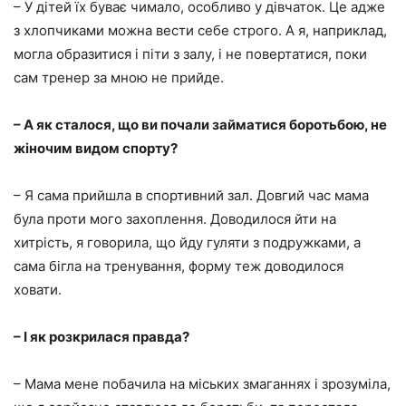
– У дітей їх буває чимало, особливо у дівчаток. Це адже
з хлопчиками можна вести себе строго. А я, наприклад,
могла образитися і піти з залу, і не повертатися, поки
сам тренер за мною не прийде.
– А як сталося, що ви почали займатися боротьбою, не
жіночим видом спорту?
– Я сама прийшла в спортивний зал. Довгий час мама
була проти мого захоплення. Доводилося йти на
хитрість, я говорила, що йду гуляти з подружками, а
сама бігла на тренування, форму теж доводилося
ховати.
– І як розкрилася правда?
– Мама мене побачила на міських змаганнях і зрозуміла,