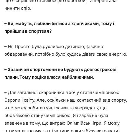
що я серйозно ставлюся до боротьби, та перестала
чинити опір.
– Ви, мабуть, любили битися з хлопчиками, тому і
прийшли в спортзал?
– Ні. Просто була рухливою дитиною, фізично
обдарований, потрібно було кудись дівати свою енергію.
– Зазвичай спортсмени не будують довгострокові
плани. Тому поцікавлюся найближчими.
– Для загальної скарбнички я хочу стати чемпіонкою
Європи і світу. Але, оскільки наш контактний вид спорту,
я не можу робити гучні заяви та уверждать, що
обов’язково стану чемпіонкою. Я і зараз не була
впевнена в тому, що виграю Олімпійські ігри. Я можу
отримати травму, за ці чотири роки я буду вигравати і