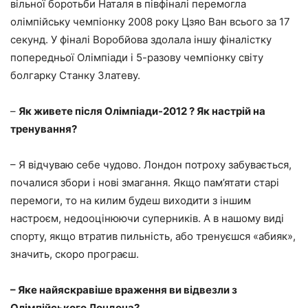
вільної боротьби Наталя в півфіналі перемогла
олімпійську чемпіонку 2008 року Цзяо Ван всього за 17
секунд. У фіналі Воробйова здолала іншу фіналістку
попередньої Олімпіади і 5-разову чемпіонку світу
болгарку Станку Златеву.
–
Як живете після Олімпіади-2012 ? Як настрій на
тренування?
– Я відчуваю себе чудово. Лондон потроху забувається,
почалися збори і нові змагання. Якщо пам’ятати старі
перемоги, то на килим будеш виходити з іншим
настроєм, недооцінюючи суперників. А в нашому виді
спорту, якщо втратив пильність, або тренуєшся «абияк»,
значить, скоро програєш.
– Яке найяскравіше враження ви відвезли з
Олімпійського Лондона?