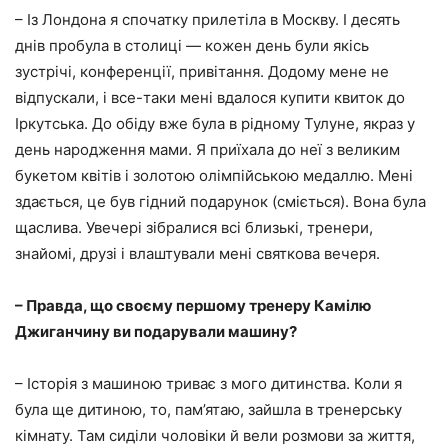
– Із Лондона я спочатку прилетіла в Москву. І десять
днів пробула в столиці — кожен день були якісь
зустрічі, конференції, привітання. Додому мене не
відпускали, і все-таки мені вдалося купити квиток до
Іркутська. До обіду вже була в рідному Тулуне, якраз у
день народження мами. Я приїхала до неї з великим
букетом квітів і золотою олімпійською медаллю. Мені
здається, це був гідний подарунок (сміється). Вона була
щаслива. Увечері зібралися всі близькі, тренери,
знайомі, друзі і влаштували мені святкова вечеря.
– Правда, що своєму першому тренеру Камілю
Джиганчину ви подарували машину?
– Історія з машиною триває з мого дитинства. Коли я
була ще дитиною, то, пам’ятаю, зайшла в тренерську
кімнату. Там сиділи чоловіки й вели розмови за життя,