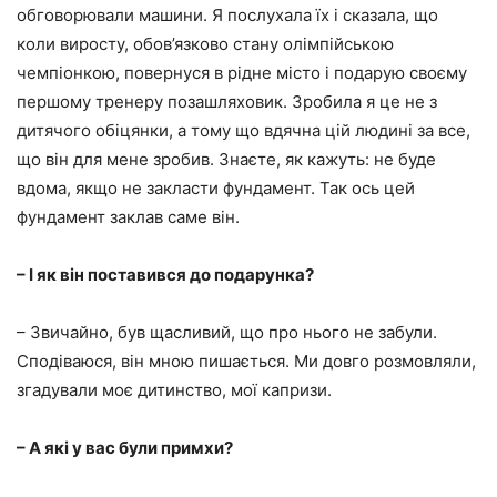
обговорювали машини. Я послухала їх і сказала, що
коли виросту, обов’язково стану олімпійською
чемпіонкою, повернуся в рідне місто і подарую своєму
першому тренеру позашляховик. Зробила я це не з
дитячого обіцянки, а тому що вдячна цій людині за все,
що він для мене зробив. Знаєте, як кажуть: не буде
вдома, якщо не закласти фундамент. Так ось цей
фундамент заклав саме він.
– І як він поставився до подарунка?
– Звичайно, був щасливий, що про нього не забули.
Сподіваюся, він мною пишається. Ми довго розмовляли,
згадували моє дитинство, мої капризи.
– А які у вас були примхи?