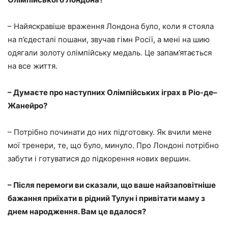
– Найяскравіше враження Лондона було, коли я стояла
на п’єдесталі пошани, звучав гімн Росії, а мені на шию
одягали золоту олімпійську медаль. Це запам’ятається
на все життя.
– Думаєте про наступних Олімпійських іграх в Ріо-де–
Жанейро?
– Потрібно починати до них підготовку. Як вчили мене
мої тренери, те, що було, минуло. Про Лондоні потрібно
забути і готуватися до підкорення нових вершин.
– Після перемоги ви сказали, що ваше найзаповітніше
бажання приїхати в рідний Тулун і привітати маму з
днем народження. Вам це вдалося?