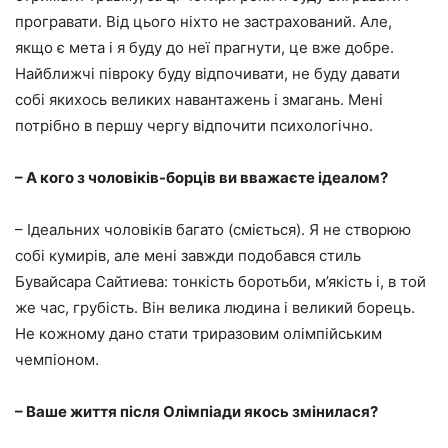
програвати. Від цього ніхто не застрахований. Але,
якщо є мета і я буду до неї прагнути, це вже добре.
Найближчі півроку буду відпочивати, не буду давати
собі якихось великих навантажень і змагань. Мені
потрібно в першу чергу відпочити психологічно.
– А кого з чоловіків-борців ви вважаєте ідеалом?
– Ідеальних чоловіків багато (сміється). Я не створюю
собі кумирів, але мені завжди подобався стиль
Бувайсара Сайтиева: тонкість боротьби, м’якість і, в той
же час, грубість. Він велика людина і великий борець.
Не кожному дано стати триразовим олімпійським
чемпіоном.
– Ваше життя після Олімпіади якось змінилася?