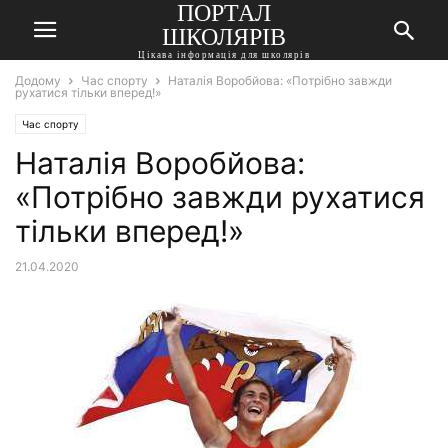
ПОРТАЛ
ШКОЛЯРІВ
Цікава інформація для школярів
Додому
Час спорту
Наталія Воробйова: «Потрібно завжди
рухатися тільки вперед!»
Час спорту
Наталія Воробйова:
«Потрібно завжди рухатися
тільки вперед!»
21.04.2020