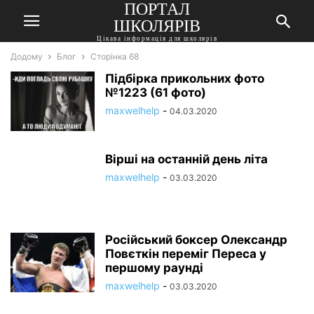
ПОРТАЛ
ШКОЛЯРІВ
Цікава інформація для школярів
Додому
Блог
Сторінка 68
Підбірка прикольних фото
№1223 (61 фото)
maxwelhelp
-
04.03.2020
Вірші на останній день літа
maxwelhelp
-
03.03.2020
Російський боксер Олександр
Повєткін переміг Переса у
першому раунді
maxwelhelp
-
03.03.2020