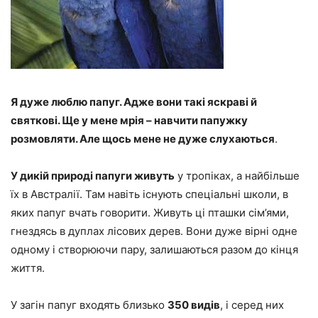
Я дуже люблю папуг. Адже вони такі яскраві й
святкові. Ще у мене мрія – навчити папужку
розмовляти. Але щось мене не дуже слухаються
.
У дикій природі папуги живуть
у тропіках, а найбільше
їх в Австралії. Там навіть існують спеціальні школи, в
яких папуг вчать говорити. Живуть ці пташки сім’ями,
гнездясь в дуплах лісових дерев. Вони дуже вірні одне
одному і створюючи пару, залишаються разом до кінця
життя.
У загін папуг входять близько
350 видів
, і серед них