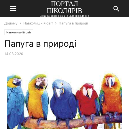
ПОРТАЛ
ШКОЛЯРІВ
Цікава інформація для школярів
Додому
Навколишній світ
Папуга в природі
Навколишній світ
Папуга в природі
14.03.2020