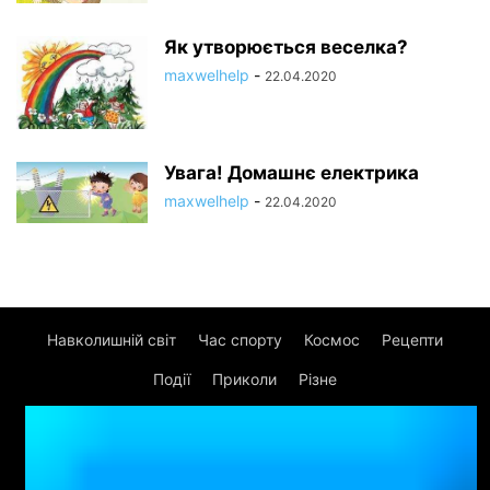
Як утворюється веселка?
maxwelhelp
-
22.04.2020
Увага! Домашнє електрика
maxwelhelp
-
22.04.2020
Навколишній світ
Час спорту
Космос
Рецепти
Події
Приколи
Різне