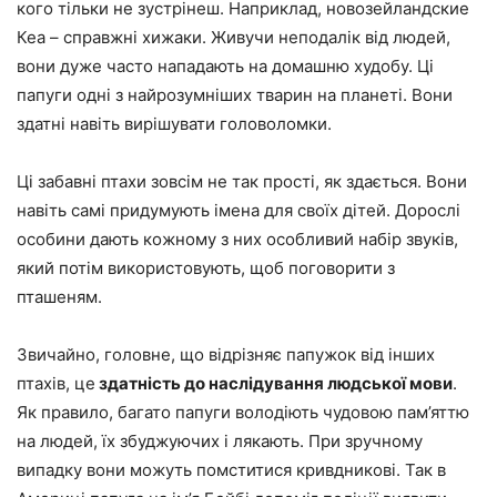
кого тільки не зустрінеш. Наприклад, новозейландские
Кеа – справжні хижаки. Живучи неподалік від людей,
вони дуже часто нападають на домашню худобу. Ці
папуги одні з найрозумніших тварин на планеті. Вони
здатні навіть вирішувати головоломки.
Ці забавні птахи зовсім не так прості, як здається. Вони
навіть самі придумують імена для своїх дітей. Дорослі
особини дають кожному з них особливий набір звуків,
який потім використовують, щоб поговорити з
пташеням.
Звичайно, головне, що відрізняє папужок від інших
птахів, це
здатність до наслідування людської мови
.
Як правило, багато папуги володіють чудовою пам’яттю
на людей, їх збуджуючих і лякають. При зручному
випадку вони можуть помститися кривдникові. Так в