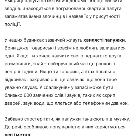
Америці папуга на ім’я Бейбі допоміг поліції виявити
злодіїв. Знаходиться в пограбованої квартирі папуга
запам’ятав імена злочинців і назвав їх у присутності
поліції.
У наших будинках зазвичай живуть
хвилясті папужки
.
Вони дуже товариські і зовсім не люблять залишатися
одні. Якщо ти хочеш навчити свого пернатого друга
розмовляти, знай – найзручніший час це ранкові і
вечірні години. Якщо ти говориш, а птах повільно
відкриває і закриває очі, це означає, що вона тебе
уважно слухає. У «балакунів» у запасі може бути
близько 600 завчених слів і звуків, таких як скрип
дверей, звук води, що ллється або телефонний дзвінок.
Забавно спостерігати, як папужки танцюють під музику.
До речі, особливою популярністю у них користуються
реп і метал.