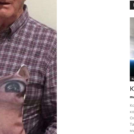
К
К
ma
Ко
ко
Ол
Та
ми