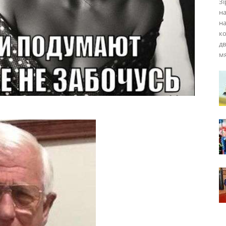
Зі
на
на
ко
дв
мя