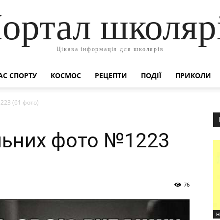
ортал школяр
Цікава інформація для школярів
АС СПОРТУ
КОСМОС
РЕЦЕПТИ
ПОДІЇ
ПРИКОЛИ
223 (61 фото)
льних фото №1223
76
Н