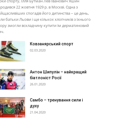
рки спорту, Ілля Бутман Лев Іванович Яшин
родився 22 жовтня 1929 р. в Москві. Одна з
йщасливіших спогадів його дитинства – це день,
ли батьки Льови і ще кількох хлопчиків з їхнього
ору змогли вскладчину купити їм дерматиновий
ч.
Ковзанярський спорт
02.03.2020
Антон Шипулін – найкращий
біатлоніст Росії
26.01.2020
Самбо – тренування сили і
духу
21.04.2020