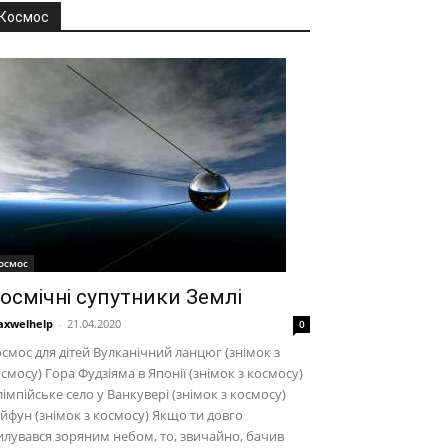
Космос
осмос
осмічні супутники Землі
xwelhelp
-
21.04.2020
0
смос для дітей Вулканічний ланцюг (знімок з
смосу) Гора Фудзіяма в Японії (знімок з космосу)
імпійське село у Ванкувері (знімок з космосу)
йфун (знімок з космосу) Якщо ти довго
лувався зоряним небом, то, звичайно, бачив