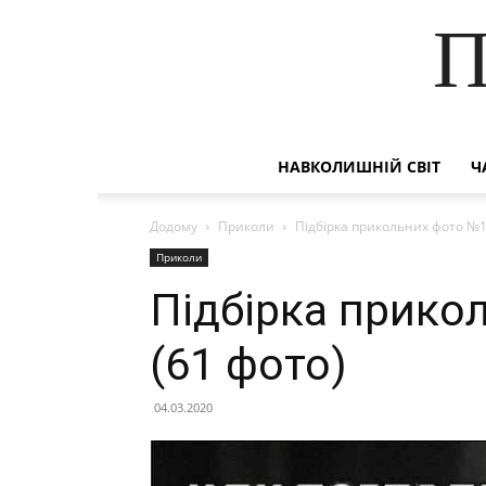
П
НАВКОЛИШНІЙ СВІТ
Ч
Додому
Приколи
Підбірка прикольних фото №1
Приколи
Підбірка прико
(61 фото)
04.03.2020