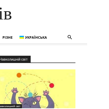
ів
РІЗНЕ
УКРАЇНСЬКА
Навколишній світ
авколишній світ