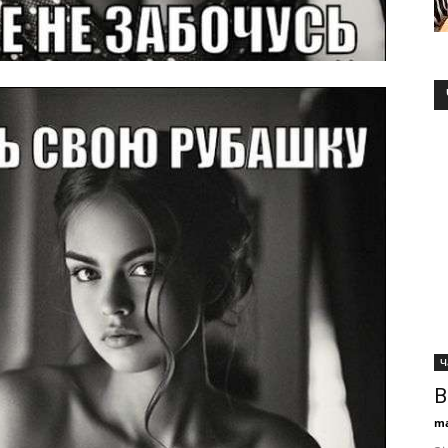
Ч
В
ma