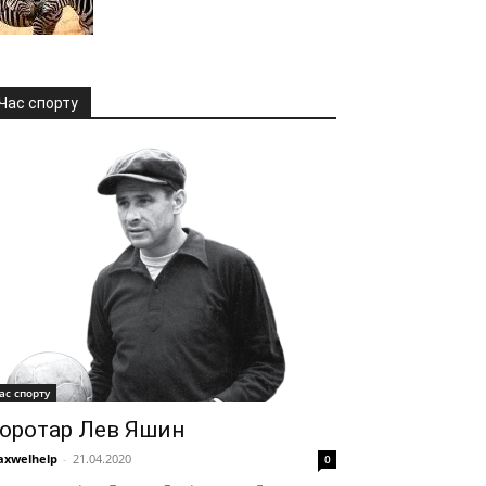
Час спорту
ас спорту
оротар Лев Яшин
xwelhelp
-
21.04.2020
0