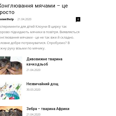
онглювання мячами – це
росто
xwelhelp
-
21.04.2020
0
сперименти для дітей Клоуни В цирку так
орово підкидають мячики в повітря. Виявляється
нглювання мячами - це не так вже й складно.
ловне добре потренуватися. Спробуємо? В
жну руку візьми по мячику.
Дивовижне тварина
качкодзьоб
21.04.2020
Незвичайний дощ
30.03.2020
Зебра – тварина Африки
21.04.2020