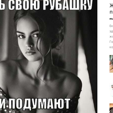
Ж
п
ma
Ек
зд
жо
Го
ко