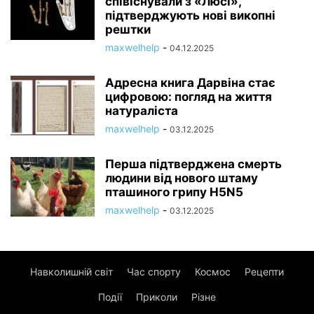
співіснували з «Люсі»,
підтверджують нові викопні
рештки
maxwelhelp
-
04.12.2025
Адресна книга Дарвіна стає
цифровою: погляд на життя
натураліста
maxwelhelp
-
03.12.2025
Перша підтверджена смерть
людини від нового штаму
пташиного грипу H5N5
maxwelhelp
-
03.12.2025
Навколишній світ
Час спорту
Космос
Рецепти
Події
Приколи
Різне