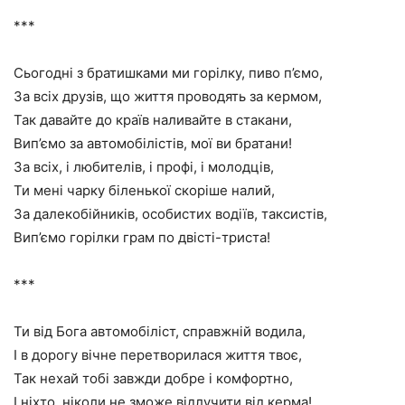
***
Сьогодні з братишками ми горілку, пиво п’ємо,
За всіх друзів, що життя проводять за кермом,
Так давайте до країв наливайте в стакани,
Вип’ємо за автомобілістів, мої ви братани!
За всіх, і любителів, і профі, і молодців,
Ти мені чарку біленької скоріше налий,
За далекобійників, особистих водіїв, таксистів,
Вип’ємо горілки грам по двісті-триста!
***
Ти від Бога автомобіліст, справжній водила,
І в дорогу вічне перетворилася життя твоє,
Так нехай тобі завжди добре і комфортно,
І ніхто, ніколи не зможе відлучити від керма!