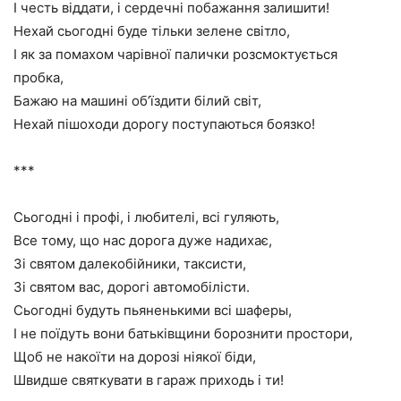
І честь віддати, і сердечні побажання залишити!
Нехай сьогодні буде тільки зелене світло,
І як за помахом чарівної палички розсмоктується
пробка,
Бажаю на машині об’їздити білий світ,
Нехай пішоходи дорогу поступаються боязко!
***
Сьогодні і профі, і любителі, всі гуляють,
Все тому, що нас дорога дуже надихає,
Зі святом далекобійники, таксисти,
Зі святом вас, дорогі автомобілісти.
Сьогодні будуть пьяненькими всі шаферы,
І не поїдуть вони батьківщини борознити простори,
Щоб не накоїти на дорозі ніякої біди,
Швидше святкувати в гараж приходь і ти!