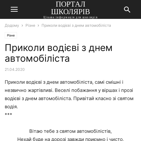
ПОРТАЛ
ШКОЛЯРІВ
Цікава інформація для школярів
Додому
Різне
Приколи водієві з днем автомобіліста
Різне
Приколи водієві з днем
автомобіліста
21.04.2020
Приколи водієві з днем автомобіліста, самі смішні і
незвично жартівливі. Веселі побажання у віршах і прозі
водієві з днем автомобіліста. Привітай класно зі святом
водія.
***
Вітаю тебе з святом автомобілістів,
Нехай буде на дорозі завжди приємно і чисто,