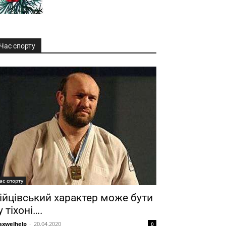
Час спорту
ас спорту
ійцівський характер може бути
 у тіхоні….
xwelhelp
-
20.04.2020
0