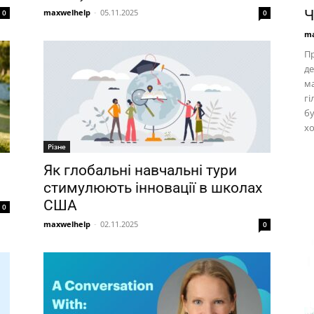
maxwelhelp
-
05.11.2025
Ч
0
0
ma
Пр
де
ма
гі
бу
х
Різне
Як глобальні навчальні тури
стимулюють інновації в школах
США
0
maxwelhelp
-
02.11.2025
0