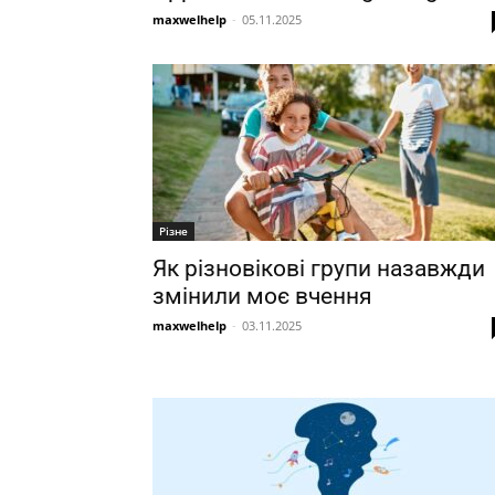
maxwelhelp
-
05.11.2025
Різне
Як різновікові групи назавжди
змінили моє вчення
maxwelhelp
-
03.11.2025