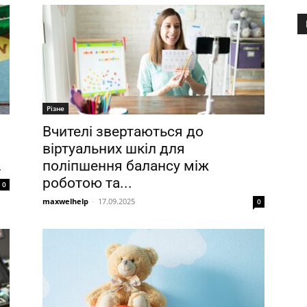
Різне
Вчителі звертаються до
віртуальних шкіл для
.
поліпшення балансу між
роботою та...
0
maxwelhelp
-
17.09.2025
0