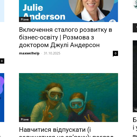
Різне
Включення сталого розвитку в
бізнес-освіту | Розмова з
доктором Джулі Андерсон
maxwelhelp
-
31.10.2025
0
0
Ч
Б
Різне
і
Навчитися відпускати (і
ma