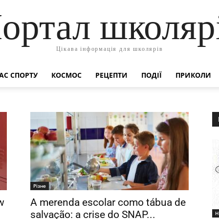
ортал школяр
Цікава інформація для школярів
АС СПОРТУ
КОСМОС
РЕЦЕПТИ
ПОДІЇ
ПРИКОЛИ
Різне
w
A merenda escolar como tábua de
salvação: a crise do SNAP...
Н