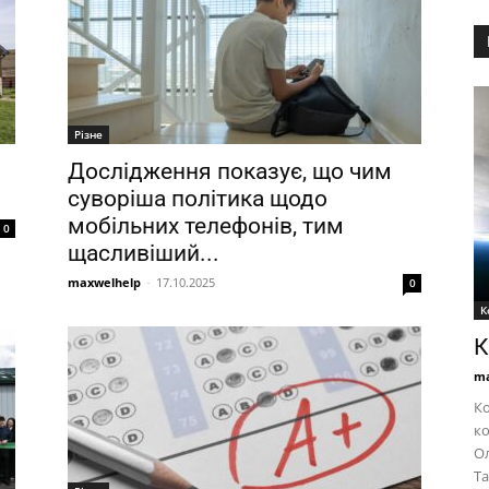
Різне
Дослідження показує, що чим
суворіша політика щодо
мобільних телефонів, тим
0
щасливіший...
maxwelhelp
-
17.10.2025
0
К
К
ma
Ко
ко
Ол
Та