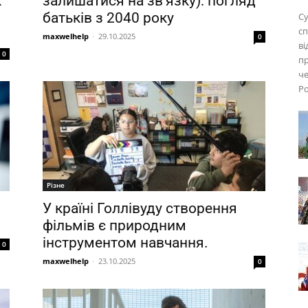
х
залишатися на зв’язку): погляд
батьків з 2040 року
Су
сп
maxwelhelp
-
29.10.2025
0
ві
0
пр
че
Ро
Різне
У країні Голлівуду створення
фільмів є природним
інструментом навчання.
0
maxwelhelp
-
23.10.2025
0