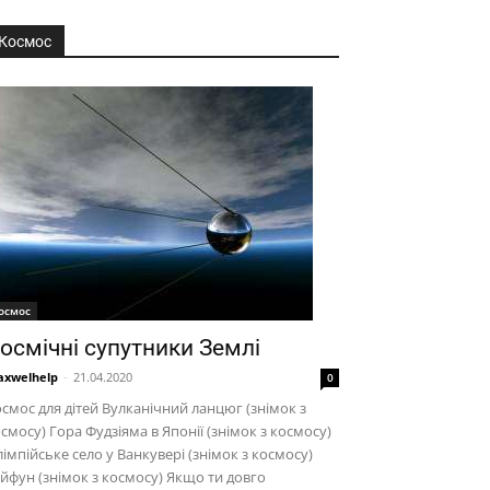
Космос
осмос
осмічні супутники Землі
xwelhelp
-
21.04.2020
0
смос для дітей Вулканічний ланцюг (знімок з
смосу) Гора Фудзіяма в Японії (знімок з космосу)
імпійське село у Ванкувері (знімок з космосу)
йфун (знімок з космосу) Якщо ти довго