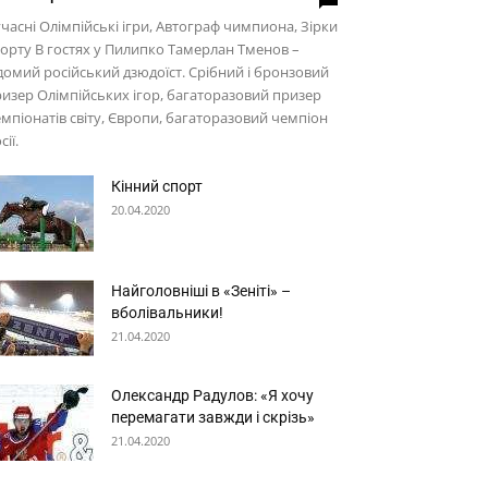
часні Олімпійські ігри, Автограф чимпиона, Зірки
орту В гостях у Пилипко Тамерлан Тменов –
домий російський дзюдоїст. Срібний і бронзовий
изер Олімпійських ігор, багаторазовий призер
мпіонатів світу, Європи, багаторазовий чемпіон
сії.
Кінний спорт
20.04.2020
Найголовніші в «Зеніті» –
вболівальники!
21.04.2020
Олександр Радулов: «Я хочу
перемагати завжди і скрізь»
21.04.2020