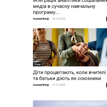
інтеграція аналітики соціальни
медіа в сучасну навчальну
програму...
maxwelhelp
-
29.10.2025
Різне
Діти процвітають, коли вчителі
та батьки діють як союзники
maxwelhelp
-
27.10.2025