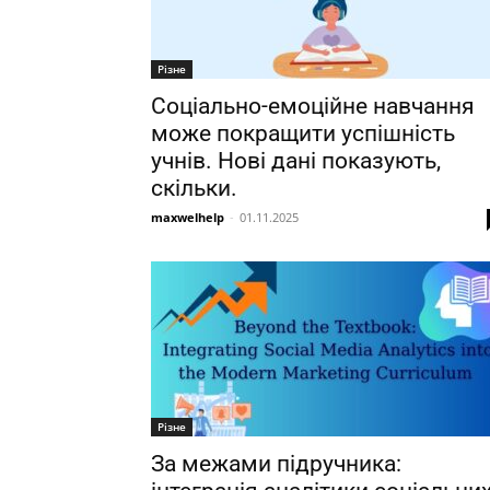
Різне
Соціально-емоційне навчання
може покращити успішність
учнів. Нові дані показують,
скільки.
maxwelhelp
-
01.11.2025
Різне
За межами підручника: