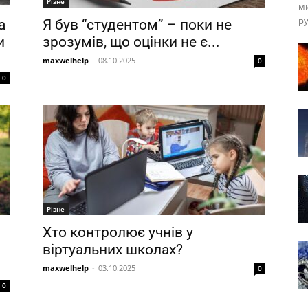
Різне
ми
ру
а
Я був “студентом” – поки не
и
зрозумів, що оцінки не є...
maxwelhelp
-
08.10.2025
0
0
Різне
Хто контролює учнів у
віртуальних школах?
maxwelhelp
-
03.10.2025
0
0