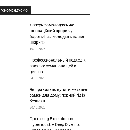
Рекомендуемо
Лазерне омолодження:
Інноваційний прорив у
боротьбі за молодість вашої
шкіри ✨
10.11.2025
Профессиональный подход к
закупке семян овощей и
цветов
04.11.2025
Як правильно купити механічні
замки для дому: повний гід із
безпеки
30.10.2025
Optimizing Execution on
Hyperliquid: A Deep Dive into