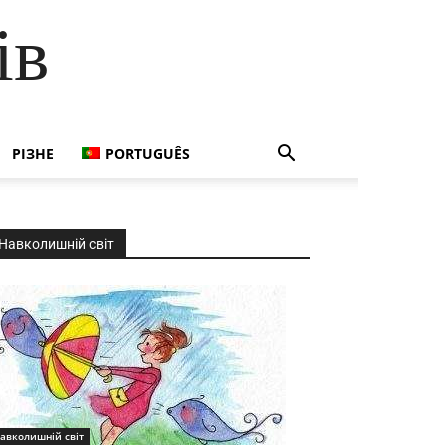
ів
РІЗНЕ
PORTUGUÊS
Навколишній світ
авколишній світ