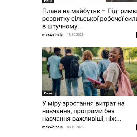
Різне
Плани на майбутнє – Підтримк
розвитку сільської робочої сил
в штучному...
maxwelhelp
-
13.10.2025
Різне
У міру зростання витрат на
навчання, програми без
навчання важливіші, ніж...
maxwelhelp
-
08.10.2025