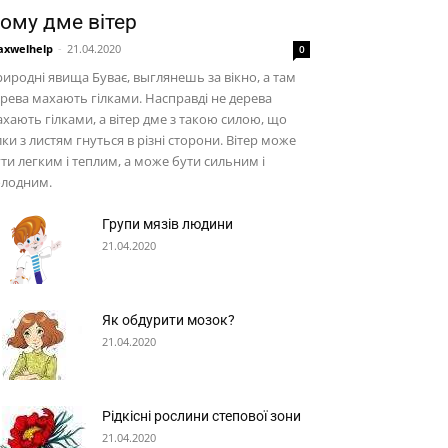
ому дме вітер
xwelhelp
-
21.04.2020
0
иродні явища Буває, выглянешь за вікно, а там
рева махають гілками. Насправді не дерева
хають гілками, а вітер дме з такою силою, що
лки з листям гнуться в різні сторони. Вітер може
ти легким і теплим, а може бути сильним і
олодним.
Групи мязів людини
21.04.2020
Як обдурити мозок?
21.04.2020
Рідкісні рослини степової зони
21.04.2020