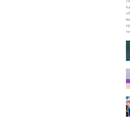
Лі
Ка
об
ва
кр
чи