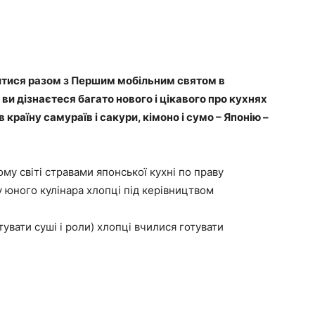
витися разом з Першим мобільним святом в
ви дізнаєтеся багато нового і цікавого про кухнях
 країну самураїв і сакури, кімоно і сумо – Японію –
у світі стравами японської кухні по праву
у юного кулінара хлопці під керівництвом
тувати суші і роли) хлопці вчилися готувати