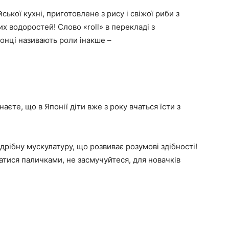
ської кухні, приготовлене з рису і свіжої риби з
х водоростей! Слово «roll» в перекладі з
понці називають роли інакше –
наєте, що в Японії діти вже з року вчаться їсти з
дрібну мускулатуру, що розвиває розумові здібності!
атися паличками, не засмучуйтеся, для новачків