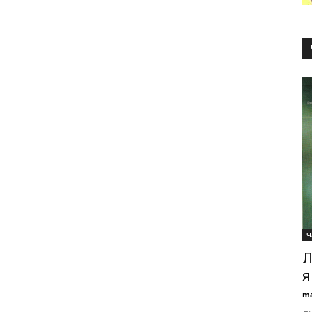
Ч
Л
я
ma