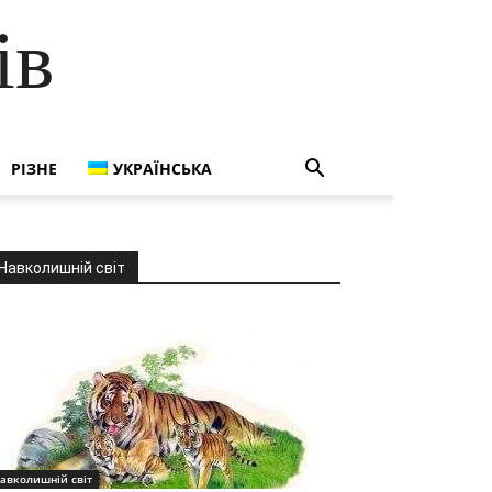
ів
РІЗНЕ
УКРАЇНСЬКА
Навколишній світ
авколишній світ