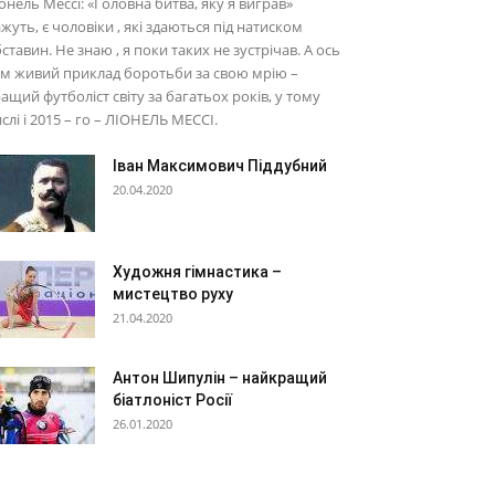
онель Мессі: «Головна битва, яку я виграв»
жуть, є чоловіки , які здаються під натиском
ставин. Не знаю , я поки таких не зустрічав. А ось
м живий приклад боротьби за свою мрію –
ащий футболіст світу за багатьох років, у тому
слі і 2015 – го – ЛІОНЕЛЬ МЕССІ.
Іван Максимович Піддубний
20.04.2020
Художня гімнастика –
мистецтво руху
21.04.2020
Антон Шипулін – найкращий
біатлоніст Росії
26.01.2020