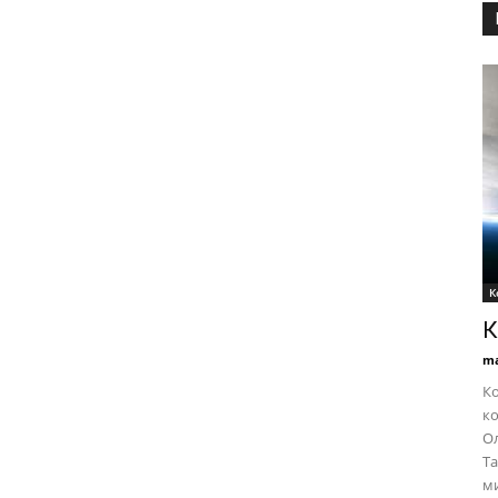
К
К
ma
Ко
ко
Ол
Та
ми