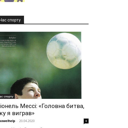
Час спорту
ас спорту
іонель Мессі: «Головна битва,
ку я виграв»
xwelhelp
-
20.04.2020
0