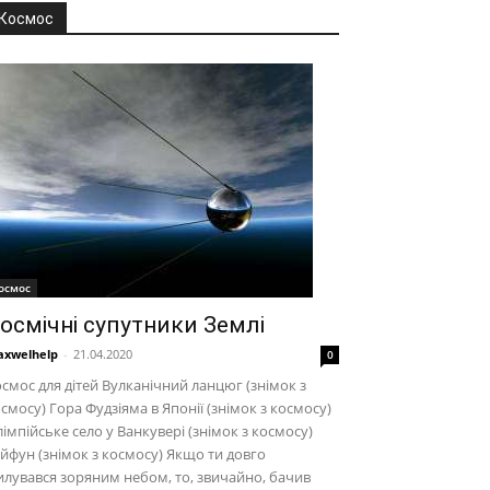
Космос
осмос
осмічні супутники Землі
xwelhelp
-
21.04.2020
0
смос для дітей Вулканічний ланцюг (знімок з
смосу) Гора Фудзіяма в Японії (знімок з космосу)
імпійське село у Ванкувері (знімок з космосу)
йфун (знімок з космосу) Якщо ти довго
лувався зоряним небом, то, звичайно, бачив