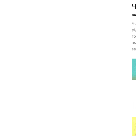
Ч
ma
Че
рі
го
ам
зв