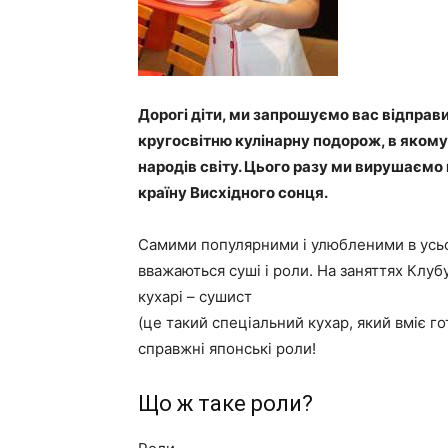
Дорогі діти, ми запрошуємо вас відпра
кругосвітню кулінарну подорож, в якому 
народів світу. Цього разу ми вирушаємо в
країну Висхідного сонця.
Самими популярними і улюбленими в усьом
вважаються суші і роли. На заняттях Клуб
кухарі – сушист
(це такий спеціальний кухар, який вміє го
справжні японські роли!
Що ж таке роли?