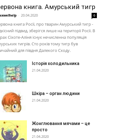
ервона книга. Амурський тигр
xwelhelp
-
20.04.2020
0
рвона книга Росії, про тварин Амурський тигр -
дкісний підвид, зберігся лише на території Росії. В
рах Сіхоте-Аліня існує нечисленна популяція
урських тигрів. Сто років тому тигр був
ичайний для півдня Далекого Сходу.
Історія холодильника
21.04.2020
Шкіра – орган людини
21.04.2020
Жонглювання мячами – це
просто
21.04.2020