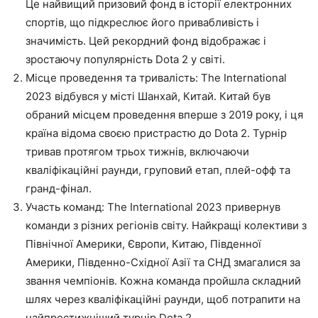
Це найвищий призовий фонд в історії електронних
спортів, що підкреслює його привабливість і
значимість. Цей рекордний фонд відображає і
зростаючу популярність Dota 2 у світі.
Місце проведення та тривалість: The International
2023 відбувся у місті Шанхай, Китай. Китай був
обраний місцем проведення вперше з 2019 року, і ця
країна відома своєю пристрастю до Dota 2. Турнір
тривав протягом трьох тижнів, включаючи
кваліфікаційні раунди, груповий етап, плей-офф та
гранд-фінал.
Участь команд: The International 2023 привернув
команди з різних регіонів світу. Найкращі колективи з
Північної Америки, Європи, Китаю, Південної
Америки, Південно-Східної Азії та СНД змагалися за
звання чемпіонів. Кожна команда пройшла складний
шлях через кваліфікаційні раунди, щоб потрапити на
найпрестижніший турнір Dota 2.