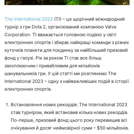
The International 2023
(TI) – це щорічний міжнародний
турнір з гри Dota 2, організований компанією Valve
Corporation. TI вважається головною подією у світі
електронних спортів і збирає найкращі команди з різних
куточків планети для поєдинку за найбільший призовий
фонд у галузі. Рік за роком TI стає все більш
захоплюючим і привабливим для мільйонів
шанувальників гри. У цій статті ми розглянемо The
International 2023 – одну з найважливіших подій в історії
електронних спортів.
Встановлення нових рекордів: The International 2023
став турніром, який встановив кілька нових рекордів.
По-перше, призовий фонд цього року перевищив всі
очікування й досяг неймовірної суми – $50 мільйонів.