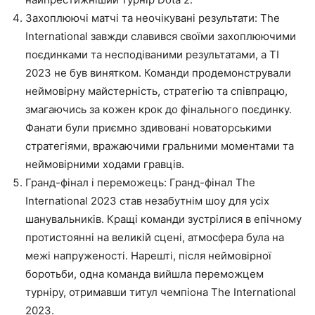
Захоплюючі матчі та неочікувані результати: The
International завжди славився своїми захоплюючими
поєдинками та несподіваними результатами, а TI
2023 не був винятком. Команди продемонстрували
неймовірну майстерність, стратегію та співпрацю,
змагаючись за кожен крок до фінального поєдинку.
Фанати були приємно здивовані новаторськими
стратегіями, вражаючими гральними моментами та
неймовірними ходами гравців.
Гранд-фінал і переможець: Гранд-фінал The
International 2023 став незабутнім шоу для усіх
шанувальників. Кращі команди зустрілися в епічному
протистоянні на великій сцені, атмосфера була на
межі напруженості. Нарешті, після неймовірної
боротьби, одна команда вийшла переможцем
турніру, отримавши титул чемпіона The International
2023.