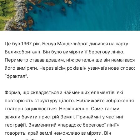
Це був 1967 рік. Бенуа Мандельброт дивився на карту
Великобританії. Він було виміряти її берегову лінію.
Периметр ставав довшим, ніж ретельніше він намагався
його виміряти. Через вісім років він узвичаїв нове слово:
“фрактал”.
Форма, що складається з найменших елементів, які
повторюють структуру цілого. Наближайте зображення
і патерн зациклюється. Нескінченно. Саме так ми
звикли бачити пристрій Землі. Принаймні у частині
географії. Знаменитий «парадокс берегової лінії»
говорить: край землі неможливо виміряти. Він