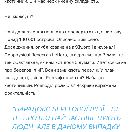
хаотичний. Він має нескінченну складність.
Чи, може, ні?
Нові дослідження повністю перевертають цю виставу.
Понад 130 001 острови. Описано. Виміряно.
Дослідження, опубліковане на arXiv.org і в журналі
Geophysical Research Letters, стверджує, що Земля не
так фрактальна, як нам хотілося б думати. Йдеться саме
про берегові лінії. Вони замикають перелік. У плані
складності, звісно. Рельєф поверхні? Набагато
хаотичніший. Розподіл розмірів? Яскраво виражена
фрактальність.
“ПАРАДОКС БЕРЕГОВОЇ ЛІНІЇ – ЦЕ
ТЕ, ПРО ЩО НАЙЧАСТІШЕ ЧУЮТЬ
ЛЮДИ, АЛЕ В ДАНОМУ ВИПАДКУ