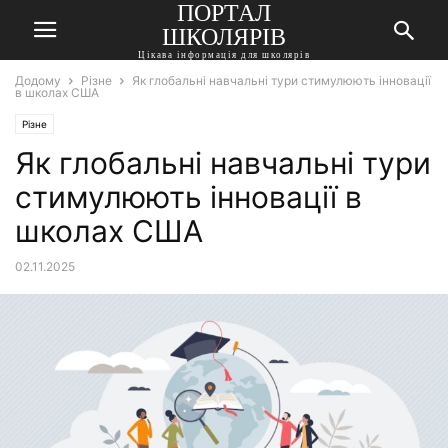
ПОРТАЛ
ШКОЛЯРІВ
Цікава інформація для школярів
Додому
Різне
Як глобальні навчальні тури стимулюють інновації
в школах США
Різне
Як глобальні навчальні тури
стимулюють інновації в
школах США
02.11.2025