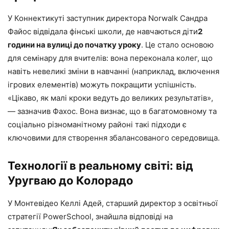
У Коннектикуті заступник директора Norwalk Сандра
Файос відвідала фінські школи, де навчаються діти
2
години на вулиці до початку уроку
. Це стало основою
для семінару для вчителів: вона переконала колег, що
навіть невеликі зміни в навчанні (наприклад, включення
ігрових елементів) можуть покращити успішність.
«Цікаво, як малі кроки ведуть до великих результатів»,
— зазначив Фахос. Вона визнає, що в багатомовному та
соціально різноманітному районі такі підходи є
ключовими для створення збалансованого середовища.
Технології в реальному світі: від
Уругваю до Колорадо
У Монтевідео Келлі Адей, старший директор з освітньої
стратегії PowerSchool, знайшла відповіді на