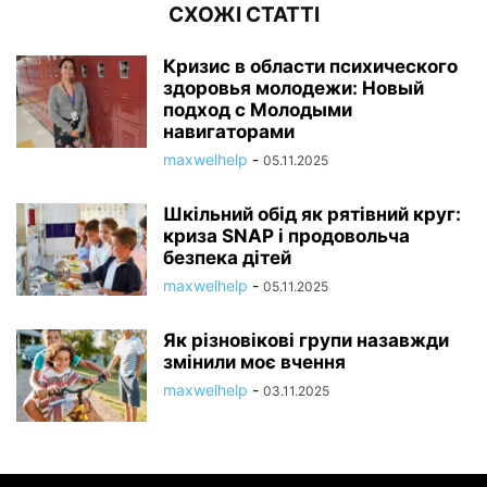
СХОЖІ СТАТТІ
Кризис в области психического
здоровья молодежи: Новый
подход с Молодыми
навигаторами
maxwelhelp
-
05.11.2025
Шкільний обід як рятівний круг:
криза SNAP і продовольча
безпека дітей
maxwelhelp
-
05.11.2025
Як різновікові групи назавжди
змінили моє вчення
maxwelhelp
-
03.11.2025