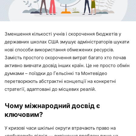
Зменшення кількості учнів і скорочення бюджетів у
державних школах США змушує адміністраторів шукати
нові способи використання обмежених ресурсів.
Замість простого скорочення витрат багато хто почав
активно вивчати досвід інших країн. Це не просто обмін
думками – поїздки до Гельсінкі та Монтевідео
перетворюють абстрактні концепції на конкретні
стратегії, адаптовані до місцевих реалій.
Чому міжнародний досвід є
ключовим?
У кризові часи шкільні округи втрачають право на
«побутовий» підхід — вирішення проблем лише на