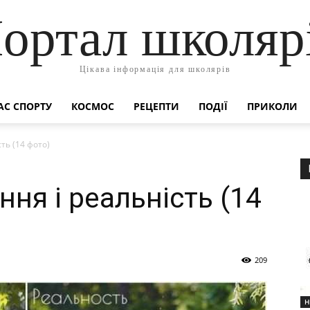
ортал школяр
Цікава інформація для школярів
АС СПОРТУ
КОСМОС
РЕЦЕПТИ
ПОДІЇ
ПРИКОЛИ
сть (14 фото)
ння і реальність (14
209
Н