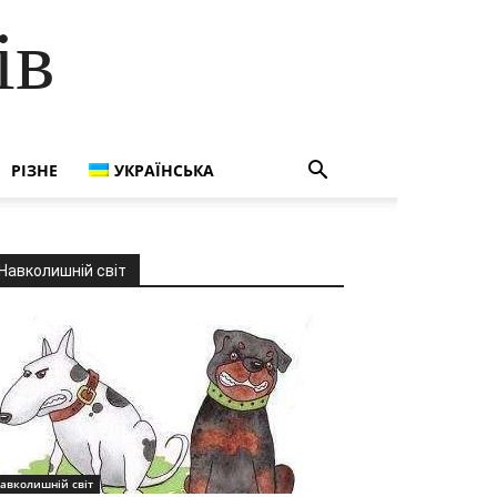
ів
РІЗНЕ
УКРАЇНСЬКА
Навколишній світ
авколишній світ