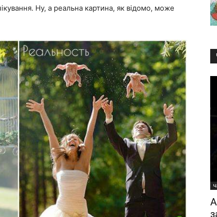
ікування. Ну, а реальна картина, як відомо, може
Ч
А
з