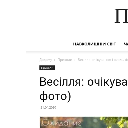
П
НАВКОЛИШНІЙ СВІТ
Ч
Додому
Приколи
Весілля: очікування і реальні
Приколи
Весілля: очікува
фото)
21.04.2020