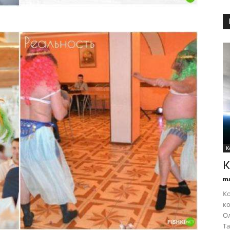
К
К
ma
Ко
ко
Ол
Та