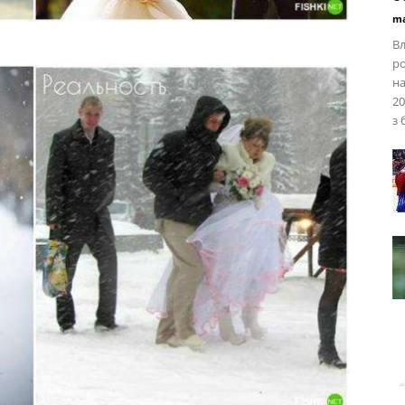
ma
Вл
ро
на
20
з 