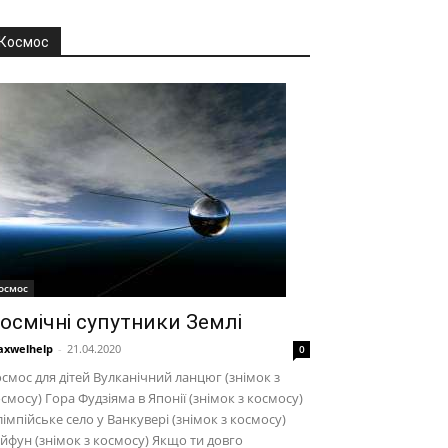
Космос
осмос
осмічні супутники Землі
xwelhelp
-
21.04.2020
0
смос для дітей Вулканічний ланцюг (знімок з
смосу) Гора Фудзіяма в Японії (знімок з космосу)
імпійське село у Ванкувері (знімок з космосу)
йфун (знімок з космосу) Якщо ти довго