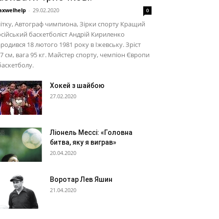
xwelhelp
-
29.02.2020
0
ітку, Автограф чимпиона, Зірки спорту Кращий
сійський баскетболіст Андрій Кириленко
родився 18 лютого 1981 року в Іжевську. Зріст
7 см, вага 95 кг. Майстер спорту, чемпіон Європи
баскетболу.
Хокей з шайбою
27.02.2020
Ліонель Мессі: «Головна
битва, яку я виграв»
20.04.2020
Воротар Лев Яшин
21.04.2020