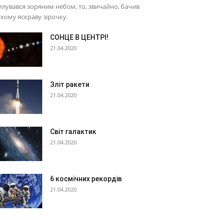
лувався зоряним небом, то, звичайно, бачив
хому яскраву зірочку.
СОНЦЕ В ЦЕНТРІ!
21.04.2020
Зліт ракети
21.04.2020
Світ галактик
21.04.2020
6 космічних рекордів
21.04.2020