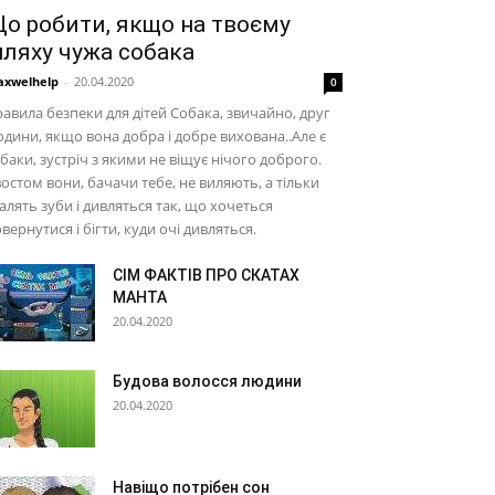
о робити, якщо на твоєму
ляху чужа собака
xwelhelp
-
20.04.2020
0
авила безпеки для дітей Собака, звичайно, друг
дини, якщо вона добра і добре вихована..Але є
баки, зустріч з якими не віщує нічого доброго.
остом вони, бачачи тебе, не виляють, а тільки
алять зуби і дивляться так, що хочеться
вернутися і бігти, куди очі дивляться.
СІМ ФАКТІВ ПРО СКАТАХ
МАНТА
20.04.2020
Будова волосся людини
20.04.2020
Навіщо потрібен сон