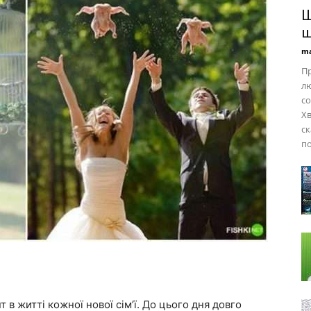
Щ
ш
ma
Пр
лю
со
Хв
ск
по
в житті кожної нової сім’ї. До цього дня довго