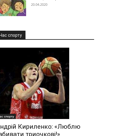
20.04.2020
Час спорту
ас спорту
ндрій Кириленко: «Люблю
абивати триочкові!»