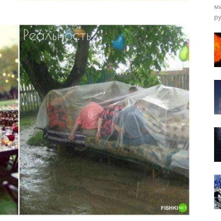
ми
ру