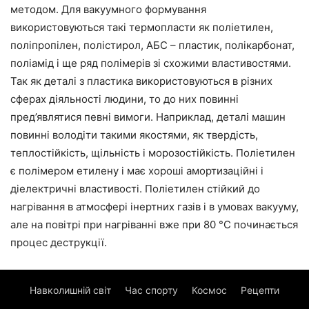
методом. Для вакуумного формування
використовуються такі термопласти як поліетилен,
поліпропілен, полістирол, АБС – пластик, полікарбонат,
поліамід і ще ряд полімерів зі схожими властивостями.
Так як деталі з пластика використовуються в різних
сферах діяльності людини, то до них повинні
пред’являтися певні вимоги. Наприклад, деталі машин
повинні володіти такими якостями, як твердість,
теплостійкість, щільність і морозостійкість. Поліетилен
є полімером етилену і має хороші амортизаційні і
діелектричні властивості. Поліетилен стійкий до
нагрівання в атмосфері інертних газів і в умовах вакууму,
але на повітрі при нагріванні вже при 80 °С починається
процес деструкції.
Навколишній світ
Час спорту
Космос
Рецепти