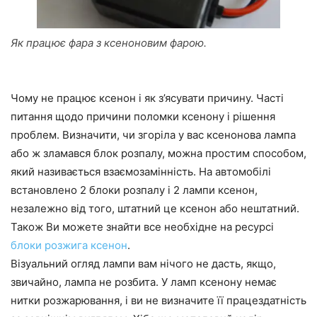
Як працює фара з ксеноновим фарою.
Чому не працює ксенон і як з’ясувати причину. Часті
питання щодо причини поломки ксенону і рішення
проблем. Визначити, чи згоріла у вас ксенонова лампа
або ж зламався блок розпалу, можна простим способом,
який називається взаємозамінність. На автомобілі
встановлено 2 блоки розпалу і 2 лампи ксенон,
незалежно від того, штатний це ксенон або нештатний.
Також Ви можете знайти все необхідне на ресурсі
блоки розжига ксенон
.
Візуальний огляд лампи вам нічого не дасть, якщо,
звичайно, лампа не розбита. У ламп ксенону немає
нитки розжарювання, і ви не визначите її працездатність