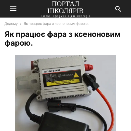
ПОРТАЛ
ШКОЛЯРІВ
Цікава інформація для школярів
Додому
Як працює фара з ксеноновим фарою.
Як працює фара з ксеноновим
фарою.