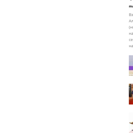
ma
Вз
Ал
(н
на
се
на