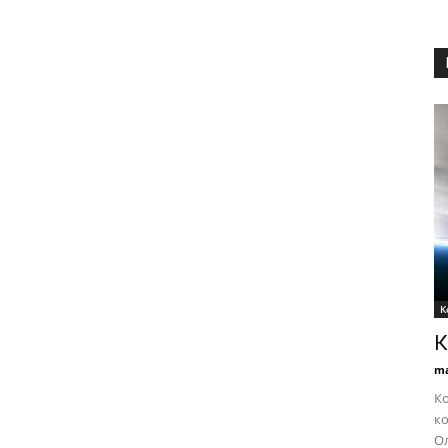
К
К
ma
Ко
ко
Ол