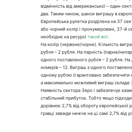
відмінність від американської – один сект
два. Таким чином, шанси виграшу в європ
Європейська рулетка розділена на 37 сек
або чорний колір і пронумеровані, 37-й с
необхідне на ресурсі
такой вот
.
На колір (червоне/чорне). Кількість вигр
рубля – 2 рубля. На парність (парне/непар
одного поставленого рубля – 2 рубля. На 
номерів – 12. Виграш з одного поставлено
одному рублю (гарантовано забезпечити со
а максимально можливий виграш складе 36
Наявність сектора Зеро і забезпечує кази
стабільний прибуток. Тобто якщо підход
дорівнює 2,7% від обороту європейської р
гравці завжди нижче на ці самі 2,7% від у