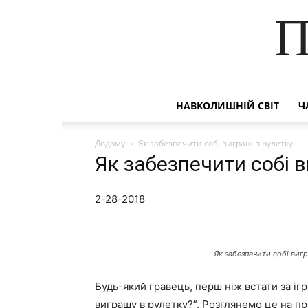
П
НАВКОЛИШНІЙ СВІТ
Ч
Додому
Як забезпечити собі виграш в рулетку.
Як забезпечити собі в
2-28-2018
Як забезпечити собі вигр
Будь-який гравець, перш ніж встати за іг
виграшу в рулетку?”. Розглянемо це на пр