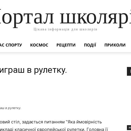
ортал школяр
Цікава інформація для школярів
АС СПОРТУ
КОСМОС
РЕЦЕПТИ
ПОДІЇ
ПРИКОЛИ
играш в рулетку.
аш в рулетку.
ровий стіл, задається питанням “Яка ймовірність
Н
икладі класичної європейської рулетки. Головна її