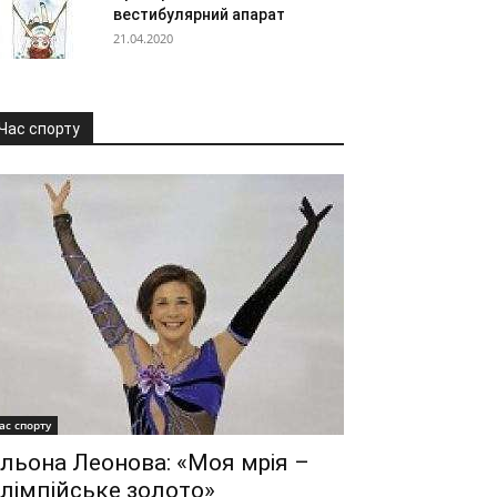
вестибулярний апарат
21.04.2020
Час спорту
ас спорту
льона Леонова: «Моя мрія –
лімпійське золото»