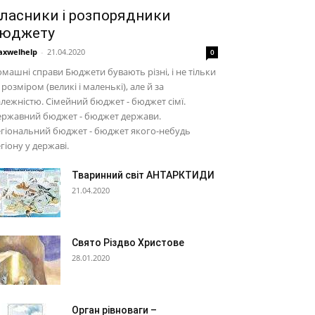
ласники і розпорядники
юджету
xwelhelp
-
21.04.2020
0
машні справи Бюджети бувають різні, і не тільки
 розміром (великі і маленькі), але й за
лежністю. Сімейний бюджет - бюджет сімї.
ержавний бюджет - бюджет держави.
гіональний бюджет - бюджет якого-небудь
гіону у державі.
Тваринний світ АНТАРКТИДИ
21.04.2020
Свято Різдво Христове
28.01.2020
Орган рівноваги –