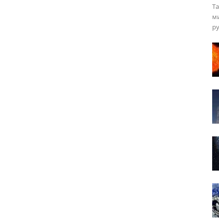
Та
ми
ру