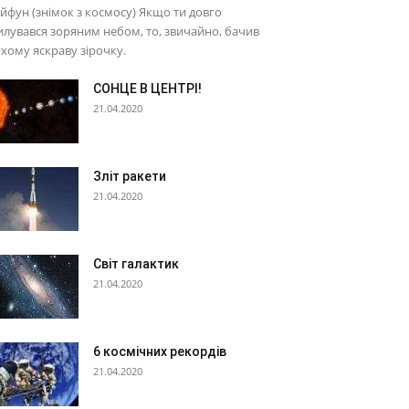
йфун (знімок з космосу) Якщо ти довго
лувався зоряним небом, то, звичайно, бачив
хому яскраву зірочку.
СОНЦЕ В ЦЕНТРІ!
21.04.2020
Зліт ракети
21.04.2020
Світ галактик
21.04.2020
6 космічних рекордів
21.04.2020