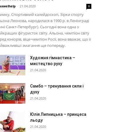
xwelhelp
-
21.04.2020
0
имку, Спортивний калейдоскоп, Зірки спорту
ьона Леонова, народилася в 1990 р. в Ленінграді
ині Санкт-Петербург). Сьогодні вона одна з
йкращих фігуристок світу. Альона, чемпіон світу
ред юніорів, віце-чемпіон Росії, вона вважає, що її
йважливіші змагання ще попереду.
Художня гімнастика –
мистецтво руху
21.04.2020
Самбо – тренування сили і
духу
21.04.2020
Юлія Липницька – принцеса
льоду
21.04.2020