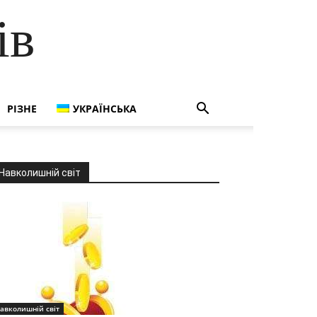
ів
РІЗНЕ
УКРАЇНСЬКА
Навколишній світ
авколишній світ