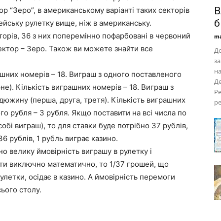
В
ор “Зеро”, в американському варіанті таких секторів
б
ейську рулетку вище, ніж в американську.
торів, 36 з них поперемінно пофарбовані в червоний
ma
ектор – Зеро. Також ви можете знайти все
До
за
на
ашних номерів – 18. Виграш з одного поставленого
Д
не). Кількість виграшних номерів – 18. Виграш з
Ре
дюжину (перша, друга, третя). Кількість виграшних
ре
го рубля – 3 рубля. Якщо поставити на всі числа по
бі виграш), то для ставки буде потрібно 37 рублів,
 рублів, 1 рубль виграє казино.
но велику ймовірність виграшу в рулетку і
ити виключно математично, то 1/37 грошей, що
улетки, осідає в казино. А ймовірність перемоги
сього столу.