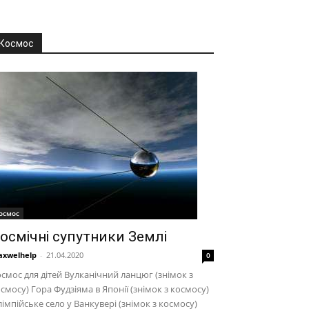
Космос
осмос
осмічні супутники Землі
xwelhelp
-
21.04.2020
0
смос для дітей Вулканічний ланцюг (знімок з
смосу) Гора Фудзіяма в Японії (знімок з космосу)
імпійське село у Ванкувері (знімок з космосу)