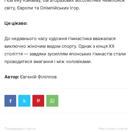
і Євгену Канаеву, багаторазових абсолютних чемпіонок
світу, Європи та Олімпійських ігор.
Це цікаво:
До недавнього часу художня гімнастика вважалася
виключно жіночим видом спорту. Однак з кінця XX
століття — завдяки зусиллям японських гімнастів стали
проводитися змагання і між чоловіками.
Автор:
Євгеній Філіппов
Попередня стаття
Наступна стаття