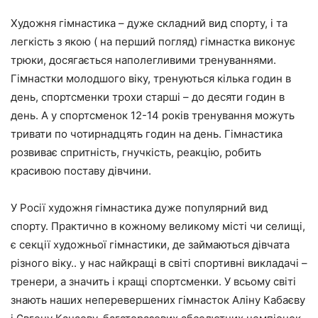
Художня гімнастика – дуже складний вид спорту, і та
легкість з якою ( на перший погляд) гімнастка виконує
трюки, досягається наполегливими тренуваннями.
Гімнастки молодшого віку, тренуються кілька годин в
день, спортсменки трохи старші – до десяти годин в
день. А у спортсменок 12-14 років тренування можуть
тривати по чотирнадцять годин на день. Гімнастика
розвиває спритність, гнучкість, реакцію, робить
красивою поставу дівчини.
У Росії художня гімнастика дуже популярний вид
спорту. Практично в кожному великому місті чи селищі,
є секції художньої гімнастики, де займаються дівчата
різного віку.. у нас найкращі в світі спортивні викладачі –
тренери, а значить і кращі спортсменки. У всьому світі
знають наших неперевершених гімнасток Аліну Кабаєву