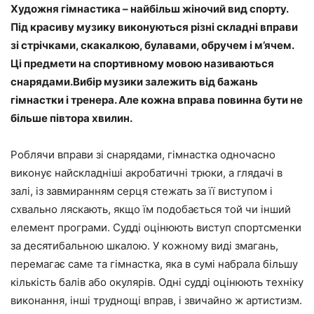
Художня гімнастика – найбільш жіночий вид спорту.
Під красиву музику виконуються різні складні вправи
зі стрічками, скакалкою, булавами, обручем і м’ячем.
Ці предмети на спортивному мовою називаються
снарядами.Вибір музики залежить від бажань
гімнастки і тренера. Але кожна вправа повинна бути не
більше півтора хвилин.
Роблячи вправи зі снарядами, гімнастка одночасно
виконує найскладніші акробатичні трюки, а глядачі в
залі, із завмиранням серця стежать за її виступом і
схвально ляскають, якщо їм подобається той чи інший
елемент програми. Судді оцінюють виступ спортсменки
за десятибальною шкалою. У кожному виді змагань,
перемагає саме та гімнастка, яка в сумі набрала більшу
кількість балів або окулярів. Одні судді оцінюють техніку
виконання, інші труднощі вправ, і звичайно ж артистизм.