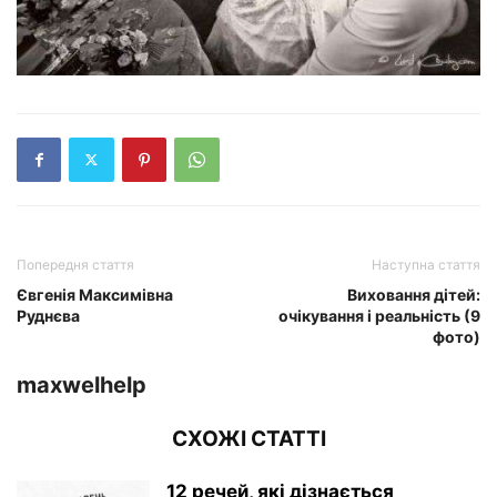
Попередня стаття
Наступна стаття
Євгенія Максимівна
Виховання дітей:
Руднєва
очікування і реальність (9
фото)
maxwelhelp
СХОЖІ СТАТТІ
12 речей, які дізнається