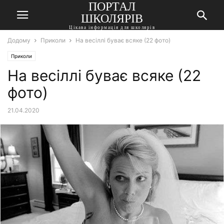
ПОРТАЛ
ШКОЛЯРІВ
Цікава інформація для школярів
Додому
Приколи
На весіллі буває всяке (22 фото)
Приколи
На весіллі буває всяке (22
фото)
21.04.2020