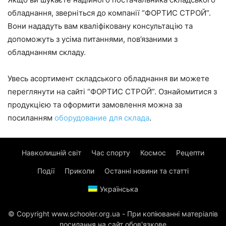
обладнання, зверніться до компанії “ФОРТИС СТРОЙ”.
Вони нададуть вам кваліфіковану консультацію та
допоможуть з усіма питаннями, пов’язаними з
обладнанням складу.
Увесь асортимент складського обладнання ви можете
переглянути на сайті “ФОРТИС СТРОЙ”. Ознайомитися з
продукцією та оформити замовлення можна за
посиланням
оборудование для склада
.
Навколишній світ
Час спорту
Космос
Рецепти
Події
Приколи
Останні новини та статті
Українська
© Copyright www.schooler.org.ua - При копіюванні матеріалів
посилання на сайт обов'язкове