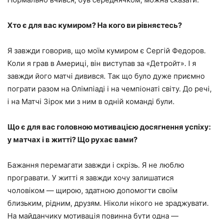
Хто є для вас кумиром? На кого ви рівняєтесь?
Я завжди говорив, що моїм кумиром є Сергій Федоров.
Коли я грав в Америці, він виступав за «Детройт». І я
завжди його матчі дивився. Так що було дуже приємно
пограти разом на Олімпіаді і на чемпіонаті світу. До речі,
і на Матчі Зірок ми з ним в одній команді були.
Що є для вас головною мотивацією досягнення успіху:
у матчах і в житті? Що рухає вами?
Бажання перемагати завжди і скрізь. Я не люблю
програвати. У житті я завжди хочу залишатися
чоловіком — щирою, здатною допомогти своїм
близьким, рідним, друзям. Ніколи нікого не зраджувати.
На майданчику мотивація повинна бути одна —