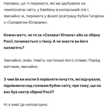
Напевно, це ті перемоги, які ми здобували на
чемпіонатах світу, у Квебеку в юніорський лізі і,
звичайно ж, перемога у фіналі розіграшу Кубка Гагаріна
з «Салаватом Юлаєвим».
Кожен матч, чи то за «Салават Юлаєв» або за збірну
Росії, починається з гімну. А чи знаєте ви його
напам’ять?
Звичайно, знаю. Навіть частенько його співаю. Перед
матчами, звичайно.
З чим би ви могли б порівняти почуття, які відчували,
піднімаючи над головою Кубок світу, при тому, що на
вас був светр збірної Росії?
Ні з чим! Це неповторно.