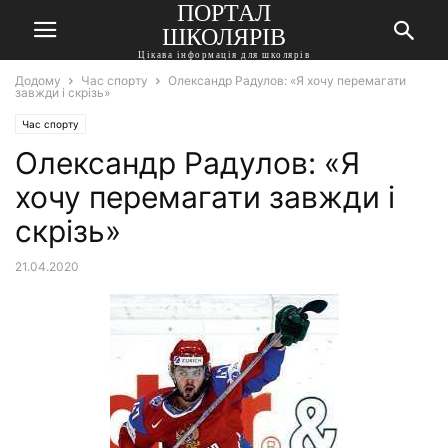
ПОРТАЛ
ШКОЛЯРІВ
Цікава інформація для школярів
Додому
Час спорту
Олександр Радулов: «Я хочу перемагати
завжди і скрізь»
Час спорту
Олександр Радулов: «Я
хочу перемагати завжди і
скрізь»
21.04.2020