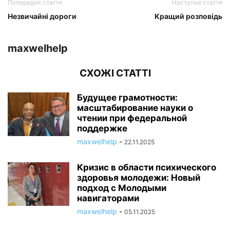
Попередня стаття
Наступна стаття
Незвичайні дороги
Кращий розповідь
maxwelhelp
СХОЖІ СТАТТІ
Будущее грамотности:
масштабирование науки о
чтении при федеральной
поддержке
maxwelhelp
-
22.11.2025
Кризис в области психического
здоровья молодежи: Новый
подход с Молодыми
навигаторами
maxwelhelp
-
05.11.2025