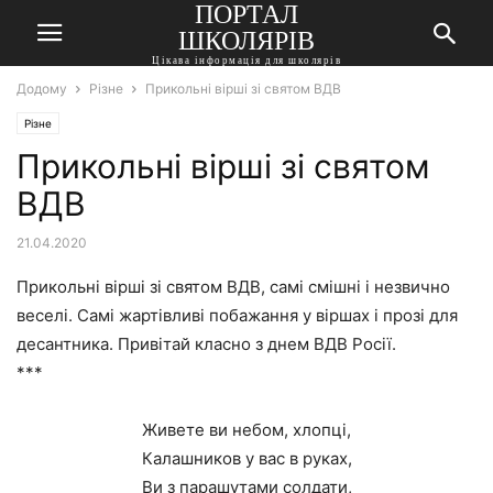
ПОРТАЛ
ШКОЛЯРІВ
Цікава інформація для школярів
Додому
Різне
Прикольні вірші зі святом ВДВ
Різне
Прикольні вірші зі святом
ВДВ
21.04.2020
Прикольні вірші зі святом ВДВ, самі смішні і незвично
веселі. Самі жартівливі побажання у віршах і прозі для
десантника. Привітай класно з днем ВДВ Росії.
***
Живете ви небом, хлопці,
Калашников у вас в руках,
Ви з парашутами солдати,