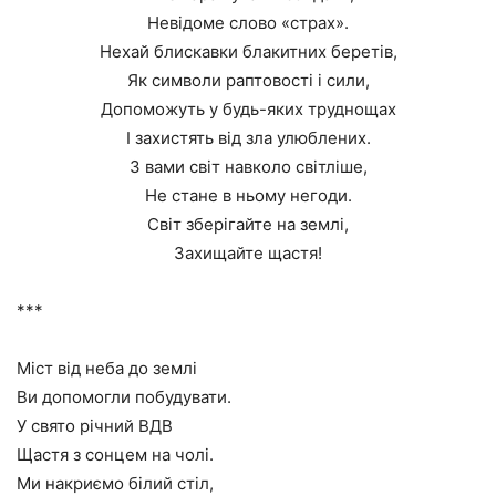
Невідоме слово «страх».
Нехай блискавки блакитних беретів,
Як символи раптовості і сили,
Допоможуть у будь-яких труднощах
І захистять від зла улюблених.
З вами світ навколо світліше,
Не стане в ньому негоди.
Світ зберігайте на землі,
Захищайте щастя!
***
Міст від неба до землі
Ви допомогли побудувати.
У свято річний ВДВ
Щастя з сонцем на чолі.
Ми накриємо білий стіл,