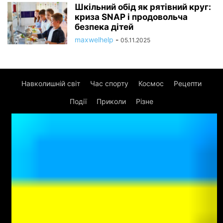
Шкільний обід як рятівний круг:
криза SNAP і продовольча
безпека дітей
maxwelhelp
-
05.11.2025
Навколишній світ
Час спорту
Космос
Рецепти
Події
Приколи
Різне