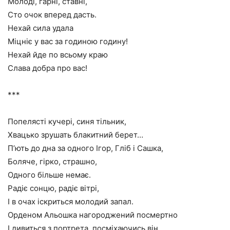
Молоді, гарні, ставні,
Сто очок вперед дасть.
Нехай сила удала
Міцніє у вас за годиною годину!
Нехай йде по всьому краю
Слава добра про вас!
***
Попелясті кучері, синя тільник,
Хвацько зрушать блакитний берет…
П’ють до дна за одного Ігор, Гліб і Сашка,
Боляче, гірко, страшно,
Одного більше немає.
Радіє сонцю, радіє вітрі,
І в очах іскриться молодий запал.
Орденом Альошка нагороджений посмертно
І дивиться з портрета, посміхаючись він.