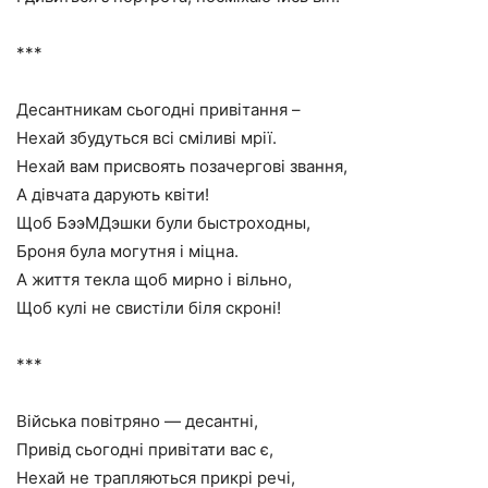
***
Десантникам сьогодні привітання –
Нехай збудуться всі сміливі мрії.
Нехай вам присвоять позачергові звання,
А дівчата дарують квіти!
Щоб БээМДэшки були быстроходны,
Броня була могутня і міцна.
А життя текла щоб мирно і вільно,
Щоб кулі не свистіли біля скроні!
***
Війська повітряно — десантні,
Привід сьогодні привітати вас є,
Нехай не трапляються прикрі речі,