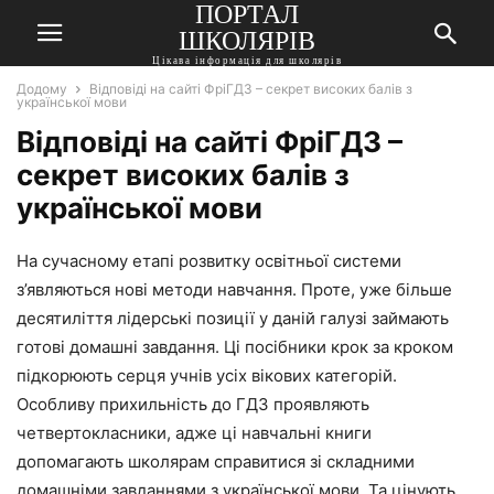
ПОРТАЛ
ШКОЛЯРІВ
Цікава інформація для школярів
Додому
Відповіді на сайті ФріГДЗ – секрет високих балів з
української мови
Відповіді на сайті ФріГДЗ –
секрет високих балів з
української мови
На сучасному етапі розвитку освітньої системи
з’являються нові методи навчання. Проте, уже більше
десятиліття лідерські позиції у даній галузі займають
готові домашні завдання. Ці посібники крок за кроком
підкорюють серця учнів усіх вікових категорій.
Особливу прихильність до ГДЗ проявляють
четвертокласники, адже ці навчальні книги
допомагають школярам справитися зі складними
домашніми завданнями з української мови. Та цінують