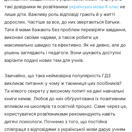
такі довідники як розв’язники
українська мова 4 клас
не
лише діти. Важливу роль відповіді грають й у житті
дорослих. Частіше за все, до них звертаються батьки.
Тати й мами бажають без проблем перевіряти завдання,
виконані своїми чадами, а також робити це
максимально швидко та ефективно. Як не дивно, але до
рішень заглядають і педагоги. Вони шукають доступні
варіанти подачі нових тем для учнів.
Звичайно, що така неймовірна популярність ГДЗ
викликає питання: у чому ж таємниця цих посібників?
Та ніякого секрету у високому попиті на дані навчальні
книги немає. Любов до них обґрунтована їх позитивним
впливом на школярів та освітній процес. Саме через це,
користуватися розв’язниками рекомендують навіть
дитячі психологи. Почнемо з того, що постійна
співпраця з відповідями з української мови дарує учням