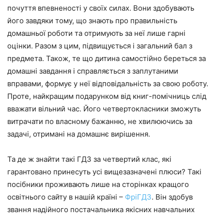
почуття впевненості у своїх силах. Вони здобувають
його завдяки тому, що знають про правильність
домашньої роботи та отримують за неї лише гарні
оцінки. Разом з цим, підвищується і загальний бал з
предмета. Також, те що дитина самостійно береться за
домашні завдання і справляється з заплутаними
вправами, формує у неї відповідальність за свою роботу.
Проте, найкращим подарунком від книг-помічниць слід
вважати вільний час. Його четвертокласники зможуть
витрачати по власному бажанню, не хвилюючись за
задачі, отримані на домашнє вирішення.
Та де ж знайти такі ГДЗ за четвертий клас, які
гарантовано принесуть усі вищезазначені плюси? Такі
посібники проживають лише на сторінках кращого
освітнього сайту в нашій країні –
ФріГДЗ
. Він здобув
звання надійного постачальника якісних навчальних