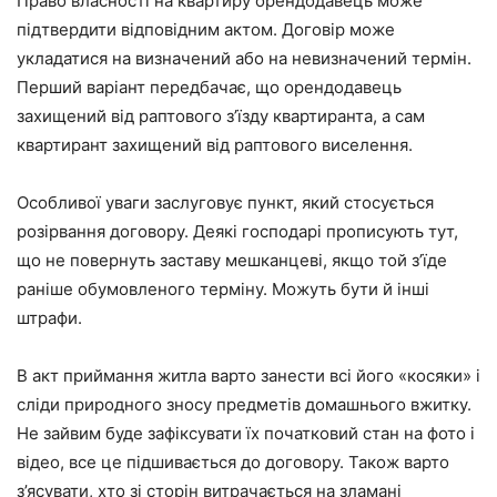
Право власності на квартиру орендодавець може
підтвердити відповідним актом. Договір може
укладатися на визначений або на невизначений термін.
Перший варіант передбачає, що орендодавець
захищений від раптового з’їзду квартиранта, а сам
квартирант захищений від раптового виселення.
Особливої уваги заслуговує пункт, який стосується
розірвання договору. Деякі господарі прописують тут,
що не повернуть заставу мешканцеві, якщо той з’їде
раніше обумовленого терміну. Можуть бути й інші
штрафи.
В акт приймання житла варто занести всі його «косяки» і
сліди природного зносу предметів домашнього вжитку.
Не зайвим буде зафіксувати їх початковий стан на фото і
відео, все це підшивається до договору. Також варто
з’ясувати, хто зі сторін витрачається на зламані