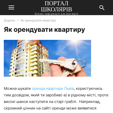
ПОРТАЛ
ШКОЛЯРІВ
Цікава інформація для школярів
Додому
Як орендувати квартиру
Як орендувати квартиру
Можна шукати
оренда квартири Львів
, користуючись
тим досвідом, який ти заробив(-а) в рідному місті, проте
високі шанси наступити на старі граблі. Наприклад,
скромний цінник на сайті оренди може виявитися