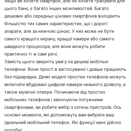
Якщо ви хочете смартфон, але не хочете грабувати для
цього банк, є багато інших можливостей. Багато
дешевих або середньо цінових смартфонів володіють
більшістю тих самих характеристик, що і дорогі
апарати, але за нижчою ціною. У них може не бути
самого кращого екрану, кращої камери або самого
швидкого процесора, але вони можуть робити
практично ті ж самі речі.
Замість цього зверніть увагу на дешеві мобільні
телефони. Вони прості в застосуванні і довше працюють
без підзарядки. Деякі моделі простих телефонів можуть
включати вбудовані цифрові камери низького дозволу, а
також музичні плеєри. Починаючи від простих
мобільних телефонів і закінчуючи потужними
смартфонами, ви робите вибір з сотень пристроїв. Ось
основні моменти, які допоможуть вам вибрати ваш
ідеальний мобільний телефон. Які функції мені дійсно
потрібні.