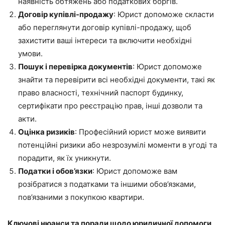
наявність обтяжень або податкових боргів.
Договір купівлі-продажу
: Юрист допоможе скласти
або переглянути договір купівлі-продажу, щоб
захистити ваші інтереси та включити необхідні
умови.
Пошук і перевірка документів
: Юрист допоможе
знайти та перевірити всі необхідні документи, такі як
право власності, технічний паспорт будинку,
сертифікати про реєстрацію прав, інші дозволи та
акти.
Оцінка ризиків
: Професійний юрист може виявити
потенційні ризики або незрозумілі моменти в угоді та
порадити, як їх уникнути.
Податки і обов’язки
: Юрист допоможе вам
розібратися з податками та іншими обов’язками,
пов’язаними з покупкою квартири.
Ключові нюанси та поради щодо юридичної допомоги