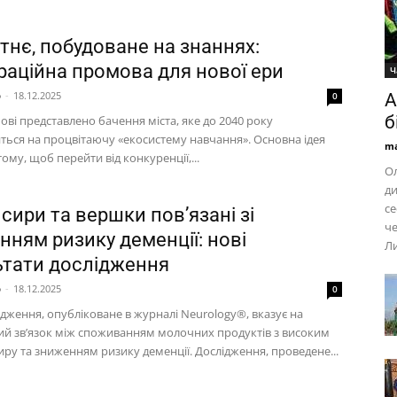
тнє, побудоване на знаннях:
ураційна промова для нової ери
Ч
p
-
18.12.2025
0
А
б
ові представлено бачення міста, яке до 2040 року
ться на процвітаючу «екосистему навчання». Основна ідея
ma
тому, щоб перейти від конкуренції,...
Ол
ди
се
сири та вершки пов’язані зі
че
нням ризику деменції: нові
Л
ьтати дослідження
p
-
18.12.2025
0
дження, опубліковане в журналі Neurology®, вказує на
й зв’язок між споживанням молочних продуктів з високим
ру та зниженням ризику деменції. Дослідження, проведене...