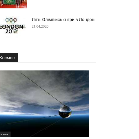
Літні Олімпійські ігри в Лондоні
21.04.2020
Космос
осмос