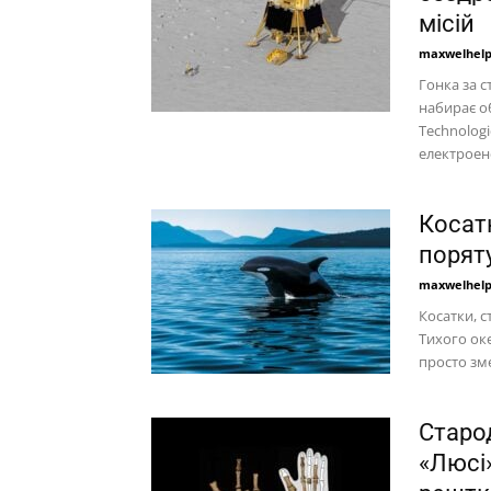
місій
maxwelhel
Гонка за с
набирає о
Technolog
електроенер
Косат
порят
maxwelhel
Косатки, 
Тихого оке
просто зме
Старо
«Люсі