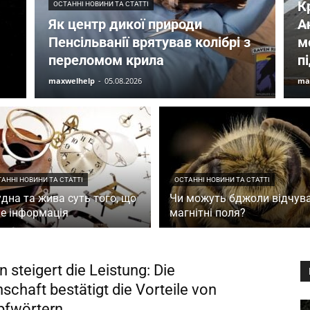
К
ОСТАННІ НОВИНИ ТА СТАТТІ
Як центр дикої природи
А
Пенсільванії врятував колібрі з
м
переломом крила
п
maxwelhelp
-
05.08.2026
ma
АННІ НОВИНИ ТА СТАТТІ
ОСТАННІ НОВИНИ ТА СТАТТІ
дна та жива суть того, що
Чи можуть бджоли відчув
е інформація
магнітні поля?
 steigert die Leistung: Die
schaft bestätigt die Vorteile von
pfwörtern