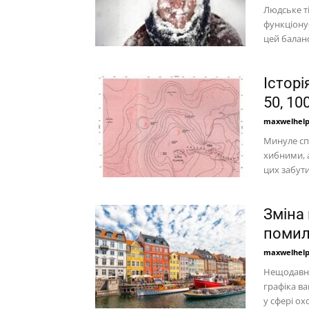
Людське т
функціонує
цей балан
Історі
50, 10
maxwelhel
Минуле сп
хибними, 
цих забути
Зміна
помил
maxwelhel
Нещодавні
графіка ва
у сфері ох