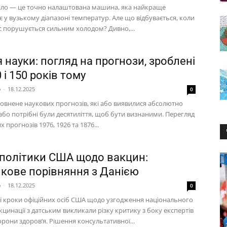
іло — це точно налаштована машина, яка найкраще
 у вузькому діапазоні температур. Але що відбувається, коли
с порушується сильним холодом? Дивно,...
я науки: погляд на прогнози, зроблені
0 і 150 років тому
p
-
18.12.2025
0
овнене наукових прогнозів, які або виявилися абсолютно
або потрібні були десятиліття, щоб бути визнаними. Перегляд
х прогнозів 1976, 1926 та 1876...
 політики США щодо вакцин:
кове порівняння з Данією
p
-
18.12.2025
0
 кроки офіційних осіб США щодо узгодження національного
кцинації з датським викликали різку критику з боку експертів
орони здоров’я. Рішення консультативної...