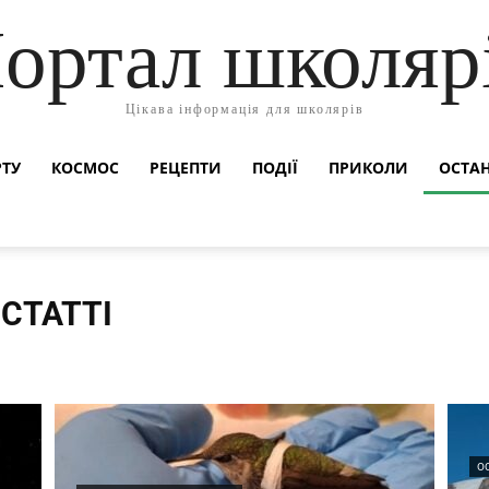
ортал школяр
Цікава інформація для школярів
РТУ
КОСМОС
РЕЦЕПТИ
ПОДІЇ
ПРИКОЛИ
ОСТАН
СТАТТІ
Дитячі конкурси
Додатково
Життя чудових людей
Космос
Онлайн-тести для дітей
Події
Позакласне читання
Поздоровлення
О