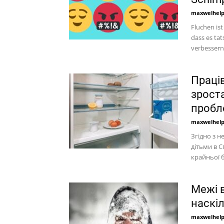
maxwelhel
Fluchen ist
dass es tat
verbessern 
Праці
зроста
пробл
maxwelhel
Згідно з н
дітьми в 
крайньої б
Межі 
наскі
maxwelhel