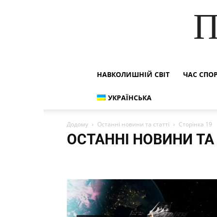
П
НАВКОЛИШНІЙ СВІТ
ЧАС СПО
УКРАЇНСЬКА
Додому
Останні новини та статті
Сторінка 19
ОСТАННІ НОВИНИ ТА 
Останні новини та статті
Вироби своїми руками
Навколишній світ
Наша продукція
Наші друзі
Приколи
Рецепти
Час спорту