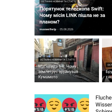
ОСТАННІ НОВИНИ ТА СТАТТІ
Порятунок телескопа Swift:
Чому місія LINK пішла не за
планом?
maxwelhelp
-
05.08.2026
ОСТАННІ НОВИНИ ТА СТАТТІ
ОСТ
Магнітуда 6.8: Чому
землетрус зруйнував
Бру
Кумамото
так
Fluchen
Wissen
Schim