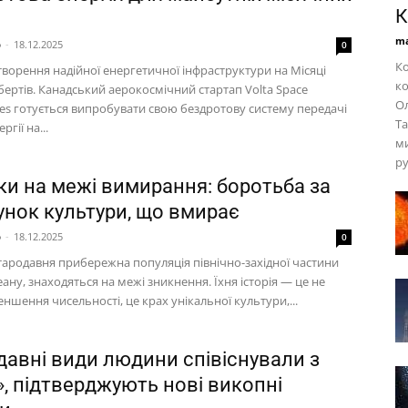
К
ma
p
-
18.12.2025
0
Ко
творення надійної енергетичної інфраструктури на Місяці
ко
бертів. Канадський аерокосмічний стартап Volta Space
Ол
ies готується випробувати свою бездротову систему передачі
Та
гії на...
ми
ру
ки на межі вимирання: боротьба за
унок культури, що вмирає
p
-
18.12.2025
0
стародавня прибережна популяція північно-західної частини
ану, знаходяться на межі зникнення. Їхня історія — це не
ншення чисельності, це крах унікальної культури,...
давні види людини співіснували з
», підтверджують нові викопні