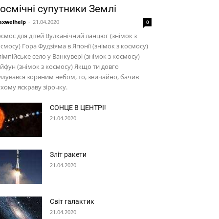
осмічні супутники Землі
xwelhelp
-
21.04.2020
0
смос для дітей Вулканічний ланцюг (знімок з
смосу) Гора Фудзіяма в Японії (знімок з космосу)
імпійське село у Ванкувері (знімок з космосу)
йфун (знімок з космосу) Якщо ти довго
лувався зоряним небом, то, звичайно, бачив
хому яскраву зірочку.
СОНЦЕ В ЦЕНТРІ!
21.04.2020
Зліт ракети
21.04.2020
Світ галактик
21.04.2020