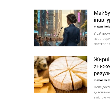
Майбу
інавг
maxwelhel
У цій пром
перетвори
полягає в 
Жирні 
зниже
резул
maxwelhel
Нове дослі
дивовижни
вмістом жи