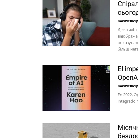
Спіра
сьогод
maxwelhel
Десятиліт
відображаю
показує, 
більш нега
El imp
OpenAI
maxwelhel
En 2022, O
integrado r
Місяч
бездр