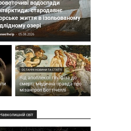
ровоточиві водоспади
нтарктиди: стародавнє
орське життя в ізольованому
ідлідному озері
xwelhelp
-
05.08.2026
ОСТАННІ НОВИНИ ТА СТАТТІ
Від апоплексії гіпофіза до
ати
смерті: медична правда про
мізантроп Боттічеллі
Навколишній світ