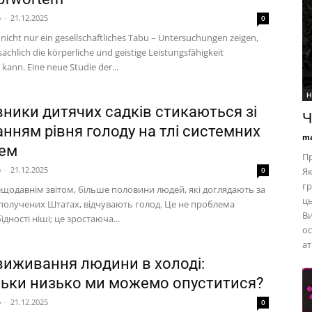
p
-
21.12.2025
0
 nicht nur ein gesellschaftliches Tabu – Untersuchungen zeigen,
sächlich die körperliche und geistige Leistungsfähigkeit
kann. Eine neue Studie der...
Н
вники дитячих садків стикаються зі
Ч
нням рівня голоду на тлі системних
ma
ем
Пр
p
-
21.12.2025
0
Як
г
ещодавнім звітом, більше половини людей, які доглядають за
ць
Сполучених Штатах, відчувають голод. Це не проблема
Ви
ідності ніші; це зростаюча...
ос
ат
виживання людини в холоді:
льки низько ми можемо опуститися?
p
-
21.12.2025
0