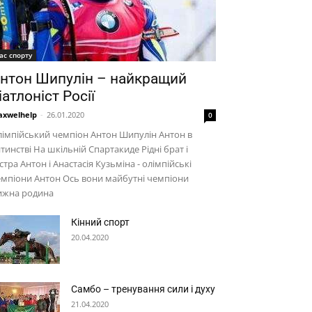
ас спорту
нтон Шипулін – найкращий
іатлоніст Росії
xwelhelp
-
26.01.2020
0
імпійський чемпіон Антон Шипулін Антон в
тинстві На шкільній Спартакиде Рідні брат і
стра Антон і Анастасія Кузьміна - олімпійські
мпіони Антон Ось вони майбутні чемпіони
ижна родина
Кінний спорт
20.04.2020
Самбо – тренування сили і духу
21.04.2020