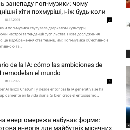
ль занепаду поп-музики: чому
нішні хіти похмуріші, ніж будь-коли
p
-
18.12.2025
0
тями поп-музика слугувала дзеркалом культури,
чи настрої та тенденції суспільства. Нове дослідження
що це відображення стає темнішим: Поп-музика об’єктивно є
тивною та...
erio de la IA: cómo las ambiciones de
 remodelan el mundo
p
-
18.12.2025
0
penAI lanzó ChatGPT y desde entonces la IA generativa se ha
ápidamente en la vida diaria. Si bien crece el entusiasmo...
на енергомережа набуває форми:
К
отова енергія для майбутніх місячних