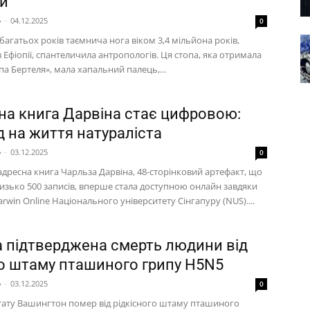
и
p
-
04.12.2025
0
агатьох років таємнича нога віком 3,4 мільйона років,
 Ефіопії, спантеличила антропологів. Ця стопа, яка отримала
па Бертеля», мала хапальний палець,...
на книга Дарвіна стає цифровою:
д на життя натураліста
p
-
03.12.2025
0
адресна книга Чарльза Дарвіна, 48-сторінковий артефакт, що
лизько 500 записів, вперше стала доступною онлайн завдяки
rwin Online Національного університету Сінгапуру (NUS)....
 підтверджена смерть людини від
о штаму пташиного грипу H5N5
p
-
03.12.2025
0
ату Вашингтон помер від рідкісного штаму пташиного