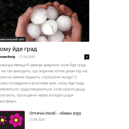
авколишній світ
ому йде град
xwelhelp
-
21.04.2020
0
иродні явища Я завжди дивуюся, коли йде град.
 же так виходить, що жарким літнім днем під час
рози на землю падають горошини льоду? У
ому оповіданні я розповім вам, чому йде град.
являється, град утворюється, коли краплі дощу
тигають, проходячи через холодні шари
мосфери..
Оптичні ілюзії – обман зору
21.04.2020