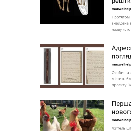
рештк
maxwelhel
Протягом б
знайдена в
назву «сто
Адрес
погля
maxwelhel
Особиста 
містить б
проекту Da
Перша
новог
maxwelhel
Житель шт