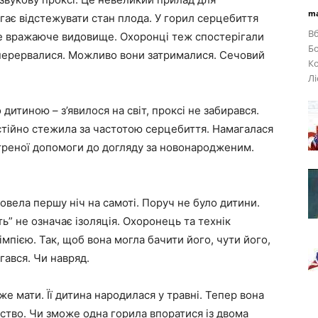
ma
гає відстежувати стан плода. У горил серцебиття
Вб
Це вражаюче видовище. Охоронці теж спостерігали
Бо
 перервалися. Можливо вони затрималися. Сечовий
Ко
Лі
дитиною – з’явилося на світ, проксі не забирався.
стійно стежила за частотою серцебиття. Намагалася
стреної допомоги до догляду за новонародженим.
овела першу ніч на самоті. Поруч не було дитини.
ь” не означає ізоляція. Охоронець та технік
мпією. Так, щоб вона могла бачити його, чути його,
ігався. Чи навряд.
же мати. Її дитина народилася у травні. Тепер вона
нство. Чи зможе одна горила впоратися із двома