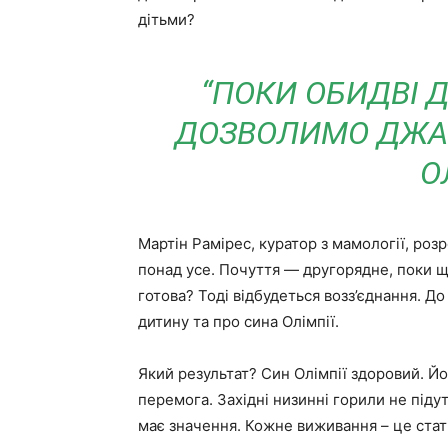
дітьми?
“ПОКИ ОБИДВІ 
ДОЗВОЛИМО ДЖАМ
О
Мартін Рамірес, куратор з мамології, роз
понад усе. Почуття — другорядне, поки щ
готова? Тоді відбудеться возз’єднання. Д
дитину та про сина Олімпії.
Який результат? Син Олімпії здоровий. Йо
перемога. Західні низинні горили не під
має значення. Кожне виживання – це ста