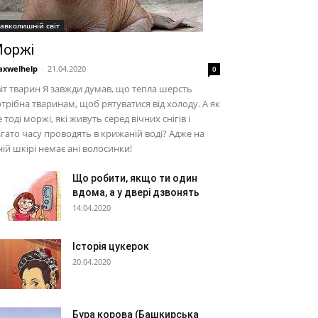
авколишній світ
оржі
xwelhelp
-
21.04.2020
0
іт тварин Я завжди думав, що тепла шерсть
трібна тваринам, щоб рятуватися від холоду. А як
 тоді моржі, які живуть серед вічних снігів і
гато часу проводять в крижаній воді? Адже на
ній шкірі немає ані волосинки!
Що робити, якщо ти один
вдома, а у двері дзвонять
14.04.2020
Історія цукерок
20.04.2020
Бура корова (Башкирська