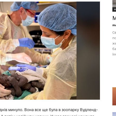
Н
М
ma
Св
по
же
ба
їх
 днів минуло. Вона все ще була в зоопарку Вудленд-