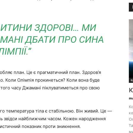
ДИТИНИ ЗДОРОВІ… МИ
АНІ ДБАТИ ПРО СИНА
ЛІМПІЇ.”
робляє план. Це є прагматичний план. Здоров’я
о. Коли Олімпія прокинеться? Коли вона буде
К
о того часу Джамані піклуватиметься про свою
К
ma
Ко
го температура тіла є стабільною. Він живий. Це —
ко
уть звідси найближчим часом. Кожен народження
Ол
Та
тистичний показник проти зникнення.
ми