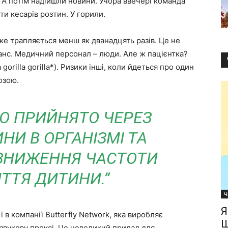
. А потім надійшли новини. Учора ввечері команда
и кесарів розтин. У горили.
аке трапляється менш як дванадцять разів. Це не
анс. Медичний персонал – люди. Але ж пацієнтка?
 gorilla gorilla*). Ризики інші, коли йдеться про один
розою.
ЛО ПРИЙНЯТО ЧЕРЕЗ
НИ В ОРГАНІЗМІ ТА
ЗНИЖЕННЯ ЧАСТОТИ
ТТЯ ДИТИНИ.”
Ч
Я
ї в компанії Butterfly Network, яка виробляє
Ш
звукову проксі. Це невеликий прилад для