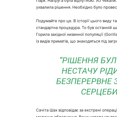
Парк. Напруга була відчутною. Усі чекали
ухвалила рішення. Необхідно було провест
Подумайте про це. В історії цього виду т
стандартна процедура. То був останній ш
Горила західної низинної популяції (Gorilla
із видів приматів, що знаходяться під заг
“РІШЕННЯ БУ
НЕСТАЧУ РІДИ
БЕЗПЕРЕРВНЕ 
СЕРЦЕБИ
Сачіта Шах відповідає за екстрені операці
медичне обладнання. Вони надали ультра