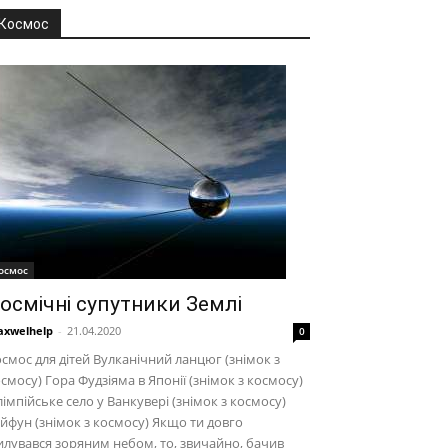
Космос
осмос
осмічні супутники Землі
xwelhelp
-
21.04.2020
0
смос для дітей Вулканічний ланцюг (знімок з
смосу) Гора Фудзіяма в Японії (знімок з космосу)
імпійське село у Ванкувері (знімок з космосу)
йфун (знімок з космосу) Якщо ти довго
лувався зоряним небом, то, звичайно, бачив