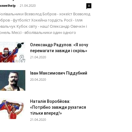
xwelhelp
-
21.04.2020
0
олівальники Всеволод Бобров - хокеїст Всеволод
бров - футболіст Хокейна гордість Росії - Ілля
вальчук Кубок світу - наш! Олександр Овечкін і
онель Мессі - вболівальники один одного
Олександр Радулов: «Я хочу
перемагати завжди і скрізь»
21.04.2020
Іван Максимович Піддубний
20.04.2020
Наталія Воробйова:
«Потрібно завжди рухатися
тільки вперед!»
21.04.2020