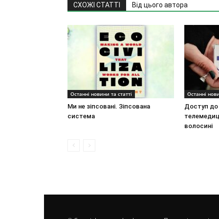
СХОЖІ СТАТТІ
Від цього автора
Останні новини та статті
Останні нови
Ми не зіпсовані. Зіпсована
Доступ до
система
телемедиц
волосині