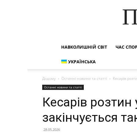
П
НАВКОЛИШНІЙ СВІТ
ЧАС СПО
УКРАЇНСЬКА
Додому
Останні новини та статті
Кесарів розт
Останні новини та статті
Кесарів розтин 
закінчується т
28.05.2026