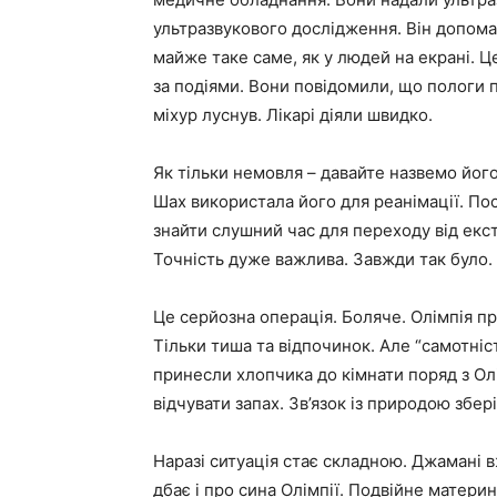
ультразвукового дослідження. Він допома
майже таке саме, як у людей на екрані. 
за подіями. Вони повідомили, що пологи
міхур луснув. Лікарі діяли швидко.
Як тільки немовля – давайте назвемо його 
Шах використала його для реанімації. По
знайти слушний час для переходу від ек
Точність дуже важлива. Завжди так було.
Це серйозна операція. Боляче. Олімпія пр
Тільки тиша та відпочинок. Але “самотніст
принесли хлопчика до кімнати поряд з Олі
відчувати запах. Зв’язок із природою збер
Наразі ситуація стає складною. Джамані в
дбає і про сина Олімпії. Подвійне матери