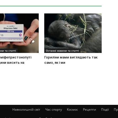
ни та статті
Останні новини та статті
 міфепристонопуті
Гориліни мами виглядають так
ини висить на
само, як і ми
Навколишній світ
Час спорту
Космос
Рецепти
Події
Пр