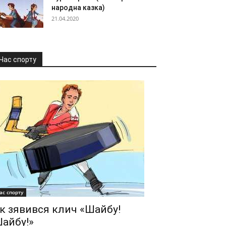
народна казка)
21.04.2020
Час спорту
ас спорту
к зявився клич «Шайбу!
айбу!»