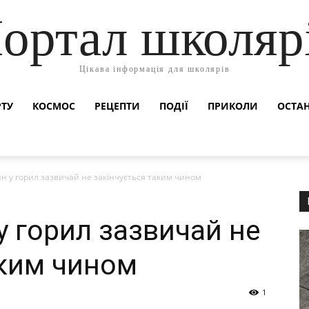
ортал школяр
Цікава інформація для школярів
РТУ
КОСМОС
РЕЦЕПТИ
ПОДІЇ
ПРИКОЛИ
ОСТАН
ин у горил зазвичай не закінчується таким чином
у горил зазвичай не
аким чином
1