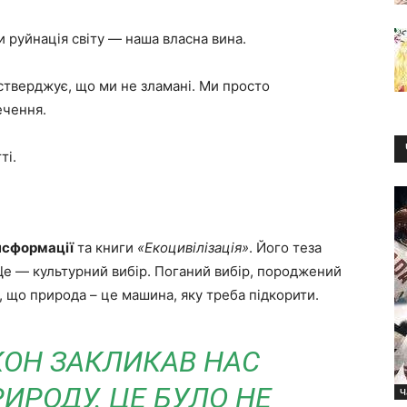
би руйнація світу — наша власна вина.
стверджує, що ми не зламані. Ми просто
ечення.
ті.
нсформації
та книги
«Екоцивілізація»
. Його теза
 Це — культурний вибір. Поганий вибір, породжений
 що природа – це машина, яку треба підкорити.
КОН ЗАКЛИКАВ НАС
ИРОДУ. ЦЕ БУЛО НЕ
Ч