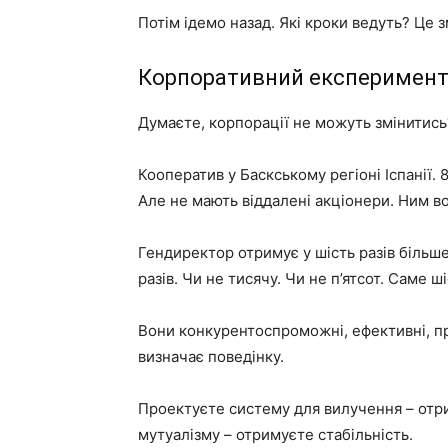
Потім ідемо назад. Які кроки ведуть? Це 
Корпоративний експеримен
Думаєте, корпорації не можуть змінитись
Кооператив у Баскському регіоні Іспанії. 
Але не мають віддалені акціонери. Ним во
Гендиректор отримує у шість разів більш
разів. Чи не тисячу. Чи не п’ятсот. Саме ші
Вони конкурентоспроможні, ефективні, пр
визначає поведінку.
Проектуєте систему для вилучення – отри
мутуалізму – отримуєте стабільність.