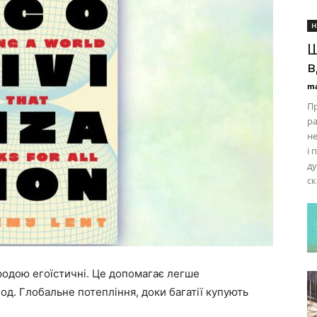
Н
Щ
в
ma
Пр
ра
не
і 
ду
ск
родою егоїстичні. Це допомагає легше
од. Глобальне потепління, доки багатії купують