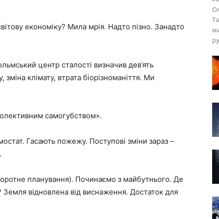
Ол
Та
вітову економіку? Мила мрія. Надто пізно. Занадто
ми
ру
ольмський центр сталості визначив дев’ять
 зміна клімату, втрата біорізноманіття. Ми
колективним самогубством».
мостат. Гасають пожежу. Поступові зміни зараз –
.
оротне планування). Починаємо з майбутнього. Де
Земля відновлена ​​від виснаження. Достаток для