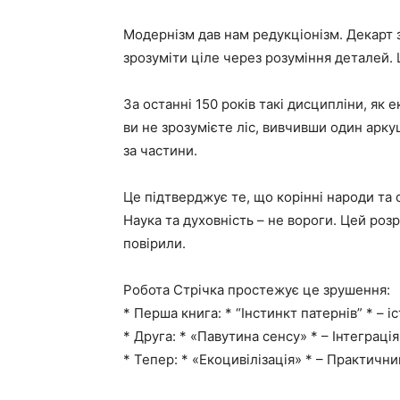
Модернізм дав нам редукціонізм. Декарт 
зрозуміти ціле через розуміння деталей.
За останні 150 років такі дисципліни, як 
ви не зрозумієте ліс, вивчивши один арку
за частини.
Це підтверджує те, що корінні народи та 
Наука та духовність – не вороги. Цей роз
повірили.
Робота Стрічка простежує це зрушення:
* Перша книга: * “Інстинкт патернів” * – 
* Друга: * «Павутина сенсу» * – Інтеграція
* Тепер: * «Екоцивілізація» * – Практични