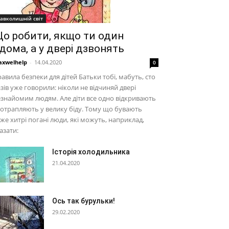
авколишній світ
о робити, якщо ти один
дома, а у двері дзвонять
xwelhelp
-
14.04.2020
0
авила безпеки для дітей Батьки тобі, мабуть, сто
зів уже говорили: ніколи не відчиняй двері
знайомим людям. Але діти все одно відкривають
потрапляють у велику біду. Тому що бувають
же хитрі погані люди, які можуть, наприклад,
азати:
Історія холодильника
21.04.2020
Ось так бурульки!
29.02.2020