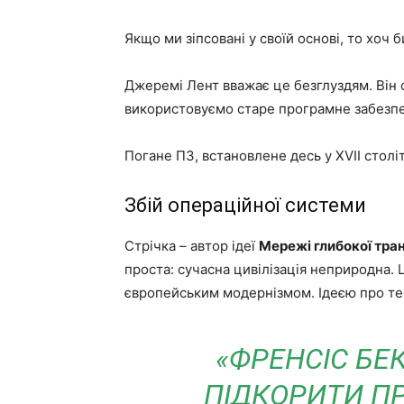
Якщо ми зіпсовані у своїй основі, то хоч 
Джеремі Лент вважає це безглуздям. Він 
використовуємо старе програмне забезп
Погане ПЗ, встановлене десь у XVII століт
Збій операційної системи
Стрічка – автор ідеї
Мережі глибокої тра
проста: сучасна цивілізація неприродна.
європейським модернізмом. Ідеєю про те,
«ФРЕНСІС БЕ
ПІДКОРИТИ ПР