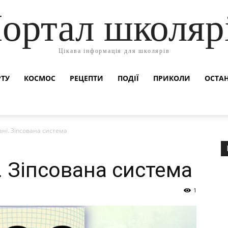
ортал школяр
Цікава інформація для школярів
РТУ
КОСМОС
РЕЦЕПТИ
ПОДІЇ
ПРИКОЛИ
ОСТАН
ані. Зіпсована система
. Зіпсована система
1