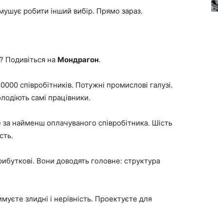
змушує робити інший вибір. Прямо зараз.
т
? Подивіться на
Мондрагон
.
80000 співробітників. Потужні промислові галузі.
лодіють самі працівники.
е за найменш оплачуваного співробітника. Шість
сть.
ибуткові. Вони доводять головне: структура
муєте злидні і нерівність. Проектуєте для