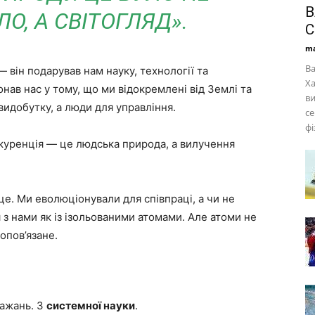
В
О, А СВІТОГЛЯД».
С
ma
Ва
 він подарував нам науку, технології та
Ха
конав нас у тому, що ми відокремлені від Землі та
ви
видобутку, а люди для управління.
се
фі
онкуренція — це людська природа, а вилучення
це. Ми еволюціонували для співпраці, а чи не
 з нами як із ізольованими атомами. Але атоми не
опов’язане.
бажань. З
системної науки
.