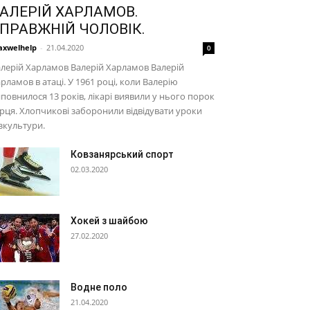
АЛЕРІЙ ХАРЛАМОВ.
ПРАВЖНІЙ ЧОЛОВІК.
xwelhelp
-
21.04.2020
0
лерій Харламов Валерій Харламов Валерій
рламов в атаці. У 1961 році, коли Валерію
повнилося 13 років, лікарі виявили у нього порок
рця. Хлопчикові заборонили відвідувати уроки
зкультури.
Ковзанярський спорт
02.03.2020
Хокей з шайбою
27.02.2020
Водне поло
21.04.2020