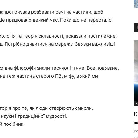
запропонував розбивати речі на частини, щоб
 Це працювало деякий час. Поки що не перестало.
екологія та теорія складності, показали протилежне:
ш. Потрібно дивитися на мережу. Зв’язки важливіші
східна філософія знали тисячоліттями. Все пов’язане.
рив теж частина старого ПЗ, міфу, в який ми
К
історія про те, як люди створюють смисли.
К
 науки і традиційної мудрості.
ma
й посібник.
Ко
ко