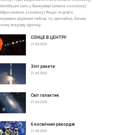
імпійське село у Ванкувері (знімок з космосу)
йфун (знімок з космосу) Якщо ти довго
лувався зоряним небом, то, звичайно, бачив
хому яскраву зірочку.
СОНЦЕ В ЦЕНТРІ!
21.04.2020
Зліт ракети
21.04.2020
Світ галактик
21.04.2020
6 космічних рекордів
21.04.2020