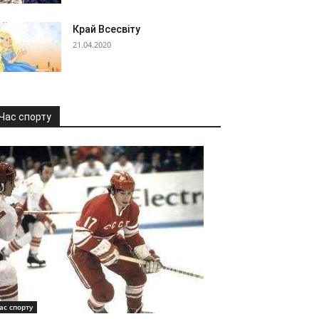
Край Всесвіту
21.04.2020
Час спорту
ас спорту