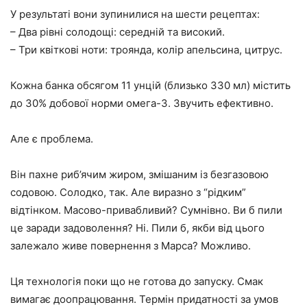
У результаті вони зупинилися на шести рецептах:
– Два рівні солодощі: середній та високий.
– Три квіткові ноти: троянда, колір апельсина, цитрус.
Кожна банка обсягом 11 унцій (близько 330 мл) містить
до 30% добової норми омега-3. Звучить ефективно.
Але є проблема.
Він пахне риб’ячим жиром, змішаним із безгазовою
содовою. Солодко, так. Але виразно з “рідким”
відтінком. Масово-привабливий? Сумнівно. Ви б пили
це заради задоволення? Ні. Пили б, якби від цього
залежало живе повернення з Марса? Можливо.
Ця технологія поки що не готова до запуску. Смак
вимагає доопрацювання. Термін придатності за умов