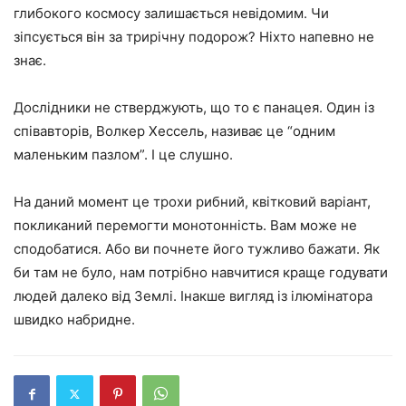
глибокого космосу залишається невідомим. Чи
зіпсується він за трирічну подорож? Ніхто напевно не
знає.
Дослідники не стверджують, що то є панацея. Один із
співавторів, Волкер Хессель, називає це “одним
маленьким пазлом”. І це слушно.
На даний момент це трохи рибний, квітковий варіант,
покликаний перемогти монотонність. Вам може не
сподобатися. Або ви почнете його тужливо бажати. Як
би там не було, нам потрібно навчитися краще годувати
людей далеко від Землі. Інакше вигляд із ілюмінатора
швидко набридне.